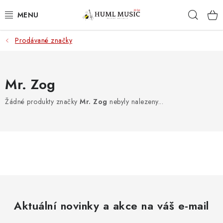
Přejít
Hleda
na
obsah
Prodávané značky
KYTARY
UKULELE
Mr. Zog
DECHY
Žádné produkty značky
Mr. Zog
nebyly nalezeny...
KLÁVESY
BICÍ
ZVUK
KYTAROVÉ PŘÍSLUŠENSTVÍ
Aktuální novinky a akce na váš e-mail