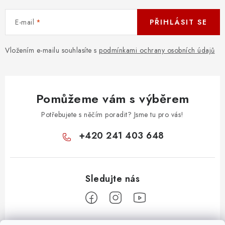
OSTATNÍ STRUNNÉ NÁSTROJE
E-mail
PŘIHLÁSIT SE
AKCE A SLEVY
Vložením e-mailu souhlasíte s
podmínkami ochrany osobních údajů
KONTAKTY
O E-SHOPU
Pomůžeme vám s výběrem
OBCHODNÍ PODMÍNKY
Potřebujete s něčím poradit? Jsme tu pro vás!
ODSTOUPENÍ OD SMLOUVY
+420 241 403 648
ZÁSADY ZPRACOVÁNÍ OSOBNÍCH ÚDAJŮ
KONTAKTY
O E-SHOPU
BLOG
OBCHODNÍ PODMÍNKY
ODSTOUPENÍ OD SMLOUVY
ZÁSADY ZPRACOVÁNÍ OSOBNÍCH ÚDAJŮ