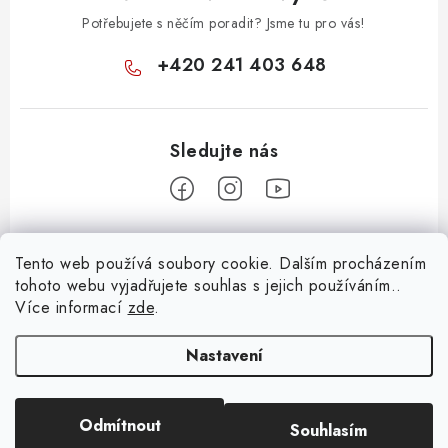
ý
p
Potřebujete s něčím poradit? Jsme tu pro vás!
i
+420 241 403 648
s
u
Z
Tento web používá soubory cookie. Dalším procházením
á
tohoto webu vyjadřujete souhlas s jejich používáním..
Informace pro vás
p
Více informací
zde
.
a
KONTAKTY
t
Nastavení
O E-SHOPU
í
BLOG
Odmítnout
Souhlasím
Copyright 2026
Huml Music
. Všechna práva vyhrazena.
OBCHODNÍ PODMÍNKY