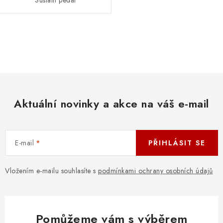
Sustain pedál
O
v
l
á
d
Aktuální novinky a akce na váš e-mail
a
c
í
E-mail
PŘIHLÁSIT SE
p
r
v
Vložením e-mailu souhlasíte s
podmínkami ochrany osobních údajů
k
y
v
Pomůžeme vám s výběrem