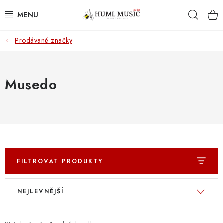
Přejít
Hleda
na
obsah
Prodávané značky
KYTARY
UKULELE
Musedo
DECHY
KLÁVESY
BICÍ
FILTROVAT PRODUKTY
ZVUK
V
Ř
NEJLEVNĚJŠÍ
ý
a
KYTAROVÉ PŘÍSLUŠENSTVÍ
p
z