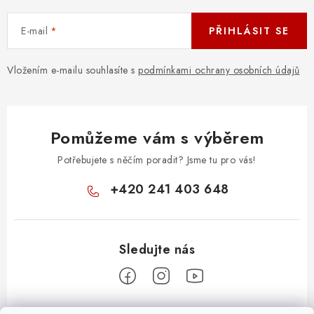
OSTATNÍ STRUNNÉ NÁSTROJE
E-mail
PŘIHLÁSIT SE
AKCE A SLEVY
Vložením e-mailu souhlasíte s
podmínkami ochrany osobních údajů
KONTAKTY
O E-SHOPU
Pomůžeme vám s výběrem
OBCHODNÍ PODMÍNKY
Potřebujete s něčím poradit? Jsme tu pro vás!
ODSTOUPENÍ OD SMLOUVY
+420 241 403 648
ZÁSADY ZPRACOVÁNÍ OSOBNÍCH ÚDAJŮ
KONTAKTY
O E-SHOPU
BLOG
OBCHODNÍ PODMÍNKY
ODSTOUPENÍ OD SMLOUVY
ZÁSADY ZPRACOVÁNÍ OSOBNÍCH ÚDAJŮ