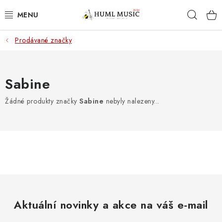
Přejít
Hleda
na
obsah
Prodávané značky
KYTARY
UKULELE
Sabine
DECHY
Žádné produkty značky
Sabine
nebyly nalezeny...
KLÁVESY
BICÍ
ZVUK
KYTAROVÉ PŘÍSLUŠENSTVÍ
Aktuální novinky a akce na váš e-mail