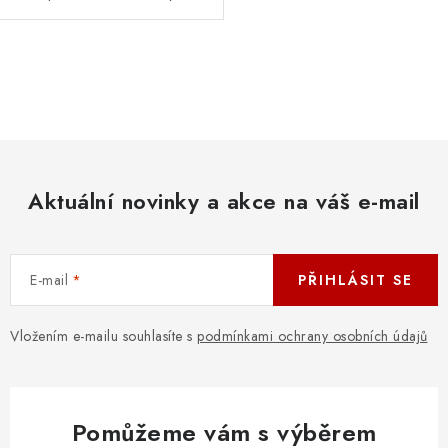
O
v
l
á
d
Aktuální novinky a akce na váš e-mail
a
c
í
E-mail
PŘIHLÁSIT SE
p
r
v
Vložením e-mailu souhlasíte s
podmínkami ochrany osobních údajů
k
y
v
Pomůžeme vám s výběrem
ý