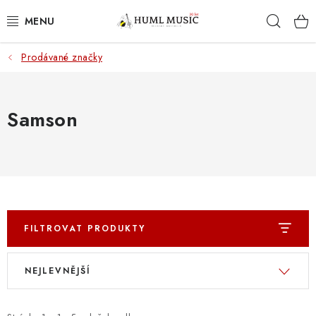
Přejít
Hleda
na
obsah
Prodávané značky
KYTARY
UKULELE
Samson
DECHY
KLÁVESY
BICÍ
FILTROVAT PRODUKTY
ZVUK
V
Ř
NEJLEVNĚJŠÍ
ý
a
KYTAROVÉ PŘÍSLUŠENSTVÍ
p
z