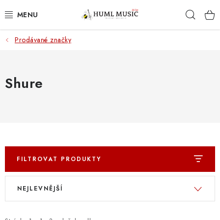
Přejít
Hleda
na
obsah
Prodávané značky
KYTARY
UKULELE
Shure
DECHY
KLÁVESY
BICÍ
FILTROVAT PRODUKTY
ZVUK
V
Ř
NEJLEVNĚJŠÍ
ý
a
KYTAROVÉ PŘÍSLUŠENSTVÍ
p
z