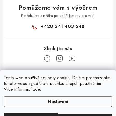
v
Pomůžeme vám s výběrem
ý
p
Potřebujete s něčím poradit? Jsme tu pro vás!
i
+420 241 403 648
s
u
Z
Tento web používá soubory cookie. Dalším procházením
á
tohoto webu vyjadřujete souhlas s jejich používáním..
Informace pro vás
p
Více informací
zde
.
a
KONTAKTY
t
Nastavení
O E-SHOPU
í
BLOG