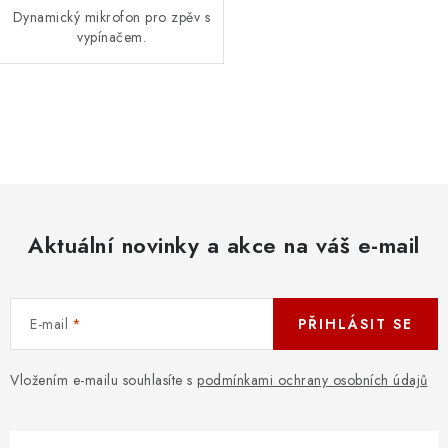
Dynamický mikrofon pro zpěv s
vypínačem.
O
v
l
á
d
Aktuální novinky a akce na váš e-mail
a
c
í
E-mail
PŘIHLÁSIT SE
p
r
v
Vložením e-mailu souhlasíte s
podmínkami ochrany osobních údajů
k
y