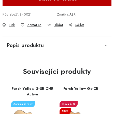
Kód zboží:
340021
Značka:
AER
Tisk
Zeptat se
Hlídat
Sdílet
Popis produktu
Související produkty
Furch Yellow G-SR CNR
Furch Yellow Gc-CR
Active
Záruka 3 roky
6 %
AKCE