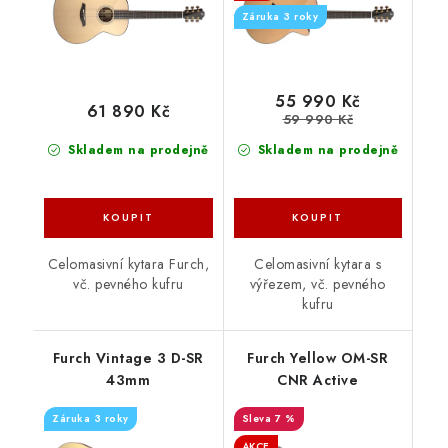
Záruka 3 roky
55 990 Kč
61 890 Kč
59 990 Kč
Skladem na prodejně
Skladem na prodejně
Celomasivní kytara Furch,
Celomasivní kytara s
vč. pevného kufru
výřezem, vč. pevného
kufru
Furch Vintage 3 D-SR
Furch Yellow OM-SR
43mm
CNR Active
Záruka 3 roky
7 %
AKCE