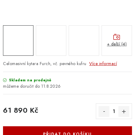
OSTATNÍ STRUNNÉ NÁSTROJE
AKCE A SLEVY
KONTAKTY
+ další (4)
O E-SHOPU
OBCHODNÍ PODMÍNKY
Celomasivní kytara Furch, vč. pevného kufru
Více informací
ODSTOUPENÍ OD SMLOUVY
Skladem na prodejně
11.8.2026
ZÁSADY ZPRACOVÁNÍ OSOBNÍCH ÚDAJŮ
61 890 Kč
KONTAKTY
O E-SHOPU
BLOG
Měrná cena:
OBCHODNÍ PODMÍNKY
ODSTOUPENÍ OD SMLOUVY
ZÁSADY ZPRACOVÁNÍ OSOBNÍCH ÚDAJŮ
PŘIDAT DO KOŠÍKU