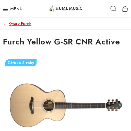
Přejít
Hleda
na
obsah
Kytary Furch
KYTARY
Furch Yellow G-SR CNR Active
UKULELE
DECHY
Záruka 3 roky
KLÁVESY
BICÍ
ZVUK
KYTAROVÉ PŘÍSLUŠENSTVÍ