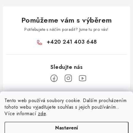
Pomůžeme vám s výběrem
Potřebujete s něčím poradit? Jsme tu pro vás!
+420 241 403 648
Z
Tento web používá soubory cookie. Dalším procházením
á
tohoto webu vyjadřujete souhlas s jejich používáním..
Informace pro vás
p
Více informací
zde
.
a
KONTAKTY
t
Nastavení
O E-SHOPU