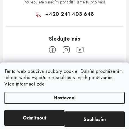
Potřebujete s něčím poradit? Jsme tu pro vás!
+420 241 403 648
Z
Tento web používá soubory cookie. Dalším procházením
á
tohoto webu vyjadřujete souhlas s jejich používáním..
Informace pro vás
p
Více informací
zde
.
a
KONTAKTY
t
Nastavení
O E-SHOPU
í
BLOG
Odmítnout
Souhlasím
Copyright 2026
Huml Music
. Všechna práva vyhrazena.
OBCHODNÍ PODMÍNKY
Vytvořil Shoptet