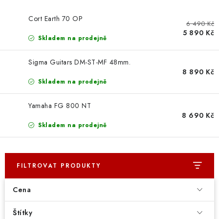
OSTATNÍ STRUNNÉ NÁSTROJE
Cort Earth 70 OP
6 490 Kč
AKCE A SLEVY
5 890 Kč
Skladem na prodejně
KONTAKTY
Sigma Guitars DM-ST-MF 48mm.
8 890 Kč
O E-SHOPU
Skladem na prodejně
OBCHODNÍ PODMÍNKY
Yamaha FG 800 NT
8 690 Kč
Skladem na prodejně
ODSTOUPENÍ OD SMLOUVY
ZÁSADY ZPRACOVÁNÍ OSOBNÍCH ÚDAJŮ
FILTROVAT PRODUKTY
KONTAKTY
O E-SHOPU
BLOG
Cena
OBCHODNÍ PODMÍNKY
ODSTOUPENÍ OD SMLOUVY
ZÁSADY ZPRACOVÁNÍ OSOBNÍCH ÚDAJŮ
Štítky