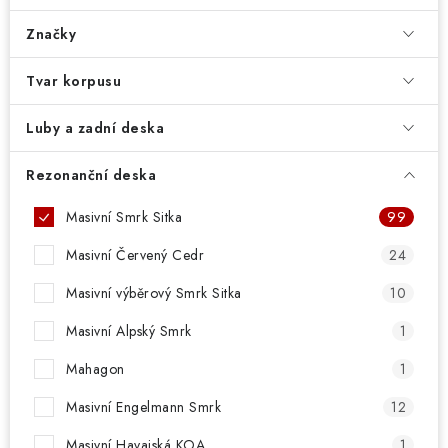
Značky
Tvar korpusu
Luby a zadní deska
Rezonanční deska
Masivní Smrk Sitka
99
Masivní Červený Cedr
24
Masivní výběrový Smrk Sitka
10
Masivní Alpský Smrk
1
Mahagon
1
Masivní Engelmann Smrk
12
Masivní Havajská KOA
1