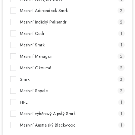
Masivní Adirondack Smrk
2
Masivní Indický Palisandr
2
Masivní Cedr
1
Masivní Smrk
1
Masivní Mahagon
5
Masivní Okoumé
2
Smrk
3
Masivní Sapele
2
HPL
1
Masivní výběrový Alpský Smrk
1
Masivní Australský Blackwood
1