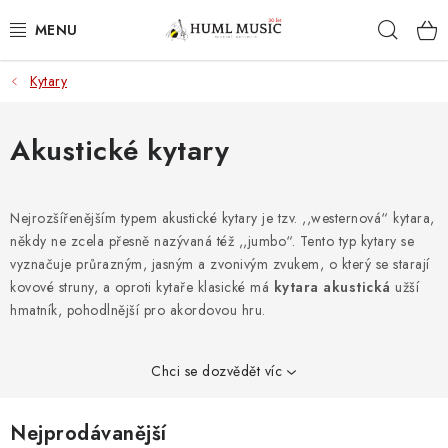
Přejít
Hleda
na
obsah
Kytary
KYTARY
UKULELE
Akustické kytary
DECHY
Nejrozšířenějším typem akustické kytary je tzv. ,,westernová“ kytara,
někdy ne zcela přesně nazývaná též ,,jumbo“. Tento typ kytary se
KLÁVESY
vyznačuje průrazným, jasným a zvonivým zvukem, o který se starají
kovové struny, a oproti kytaře klasické má
kytara akustická
užší
BICÍ
hmatník, pohodlnější pro akordovou hru.
ZVUK
Chci se dozvědět víc
KYTAROVÉ PŘÍSLUŠENSTVÍ
Nejprodávanější