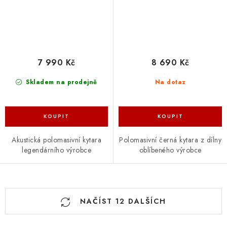
7 990 Kč
8 690 Kč
Skladem na prodejně
Na dotaz
Akustická polomasivní kytara
Polomasivní černá kytara z dílny
legendárního výrobce
oblíbeného výrobce
O
NAČÍST 12 DALŠÍCH
v
l