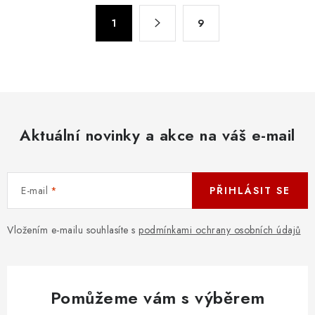
á
S
d
1
9
t
a
r
c
á
n
í
k
p
o
r
v
Aktuální novinky a akce na váš e-mail
v
á
k
n
y
í
v
E-mail
PŘIHLÁSIT SE
ý
p
Vložením e-mailu souhlasíte s
podmínkami ochrany osobních údajů
i
s
u
Pomůžeme vám s výběrem