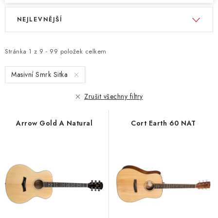
V
Ř
NEJLEVNĚJŠÍ
ý
a
p
z
i
e
Stránka
1
z
9
-
99
položek celkem
s
n
Masivní Smrk Sitka
p
í
r
p
Zrušit všechny filtry
o
r
d
o
Arrow Gold A Natural
Cort Earth 60 NAT
u
d
k
u
t
k
ů
t
ů