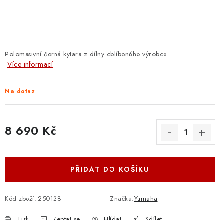
OSTATNÍ STRUNNÉ NÁSTROJE
AKCE A SLEVY
KONTAKTY
Polomasivní černá kytara z dílny oblíbeného výrobce
Více informací
O E-SHOPU
Na dotaz
OBCHODNÍ PODMÍNKY
8 690 Kč
ODSTOUPENÍ OD SMLOUVY
Měrná cena:
ZÁSADY ZPRACOVÁNÍ OSOBNÍCH ÚDAJŮ
PŘIDAT DO KOŠÍKU
KONTAKTY
O E-SHOPU
BLOG
OBCHODNÍ PODMÍNKY
ODSTOUPENÍ OD SMLOUVY
Kód zboží:
250128
Značka:
Yamaha
ZÁSADY ZPRACOVÁNÍ OSOBNÍCH ÚDAJŮ
Tisk
Zeptat se
Hlídat
Sdílet