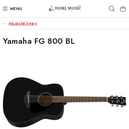
Přejít
Hleda
na
obsah
Akustické kytary
KYTARY
Yamaha FG 800 BL
UKULELE
DECHY
KLÁVESY
BICÍ
ZVUK
KYTAROVÉ PŘÍSLUŠENSTVÍ