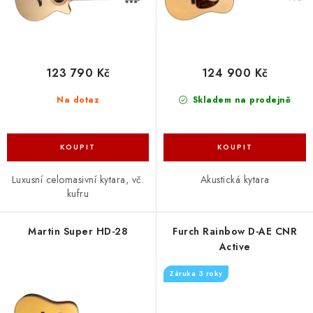
k
u
t
k
ů
t
ů
123 790 Kč
124 900 Kč
Na dotaz
Skladem na prodejně
Luxusní celomasivní kytara, vč.
Akustická kytara
kufru
Martin Super HD-28
Furch Rainbow D-AE CNR
Active
Záruka 3 roky