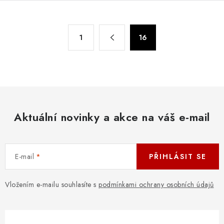
O
S
1
16
t
v
r
l
á
á
n
d
k
a
o
c
v
Aktuální novinky a akce na váš e-mail
í
á
p
n
r
í
E-mail
PŘIHLÁSIT SE
v
k
y
Vložením e-mailu souhlasíte s
podmínkami ochrany osobních údajů
v
ý