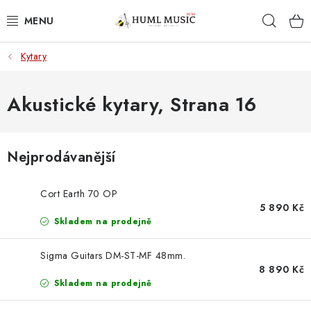
Přejít
Hleda
na
obsah
Kytary
KYTARY
UKULELE
Akustické kytary
, Strana 16
DECHY
Nejprodávanější
KLÁVESY
Cort Earth 70 OP
BICÍ
5 890 Kč
Skladem na prodejně
ZVUK
Sigma Guitars DM-ST-MF 48mm.
8 890 Kč
KYTAROVÉ PŘÍSLUŠENSTVÍ
Skladem na prodejně