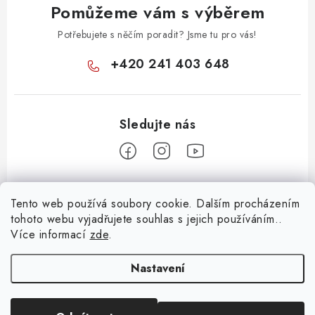
p
Pomůžeme vám s výběrem
i
s
Potřebujete s něčím poradit? Jsme tu pro vás!
u
+420 241 403 648
Z
Tento web používá soubory cookie. Dalším procházením
á
tohoto webu vyjadřujete souhlas s jejich používáním..
Informace pro vás
p
Více informací
zde
.
a
KONTAKTY
t
Nastavení
O E-SHOPU
í
BLOG