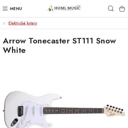
Přejít
Hleda
na
obsah
Elektrické kytary
KYTARY
Arrow Tonecaster ST111 Snow
UKULELE
White
DECHY
KLÁVESY
BICÍ
ZVUK
KYTAROVÉ PŘÍSLUŠENSTVÍ