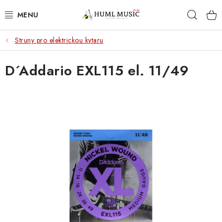
Přejít
Hleda
na
obsah
Struny pro elektrickou kytaru
KYTARY
D´Addario EXL115 el. 11/49
UKULELE
DECHY
KLÁVESY
BICÍ
ZVUK
KYTAROVÉ PŘÍSLUŠENSTVÍ