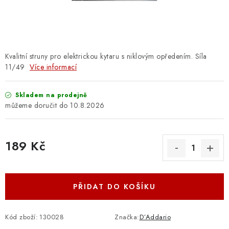
OSTATNÍ STRUNNÉ NÁSTROJE
AKCE A SLEVY
KONTAKTY
Kvalitní struny pro elektrickou kytaru s niklovým opředením. Síla
11/49
Více informací
O E-SHOPU
Skladem na prodejně
10.8.2026
OBCHODNÍ PODMÍNKY
ODSTOUPENÍ OD SMLOUVY
189 Kč
Měrná cena:
ZÁSADY ZPRACOVÁNÍ OSOBNÍCH ÚDAJŮ
PŘIDAT DO KOŠÍKU
KONTAKTY
O E-SHOPU
BLOG
OBCHODNÍ PODMÍNKY
ODSTOUPENÍ OD SMLOUVY
Kód zboží:
130028
Značka:
D´Addario
ZÁSADY ZPRACOVÁNÍ OSOBNÍCH ÚDAJŮ