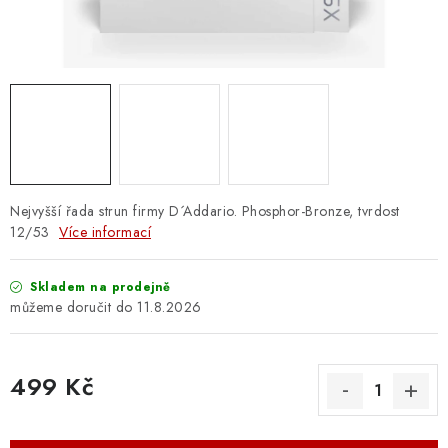
OSTATNÍ STRUNNÉ NÁSTROJE
AKCE A SLEVY
KONTAKTY
O E-SHOPU
OBCHODNÍ PODMÍNKY
Nejvyšší řada strun firmy D´Addario. Phosphor-Bronze, tvrdost
12/53
Více informací
ODSTOUPENÍ OD SMLOUVY
Skladem na prodejně
11.8.2026
ZÁSADY ZPRACOVÁNÍ OSOBNÍCH ÚDAJŮ
KONTAKTY
O E-SHOPU
BLOG
499 Kč
OBCHODNÍ PODMÍNKY
ODSTOUPENÍ OD SMLOUVY
Měrná cena:
ZÁSADY ZPRACOVÁNÍ OSOBNÍCH ÚDAJŮ