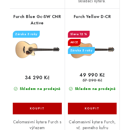
skládací kytara.
Furch Blue Gc-SW CNR
Furch Yellow D-CR
Active
Záruka 3 roky
12 %
AKCE
Záruka 3 roky
49 990 Kč
34 290 Kč
57 290 Kč
Skladem na prodejně
Skladem na prodejně
Celomasivní kytara Furch s
Celomasivní kytara Furch,
výřezem
vč. pevného kufru