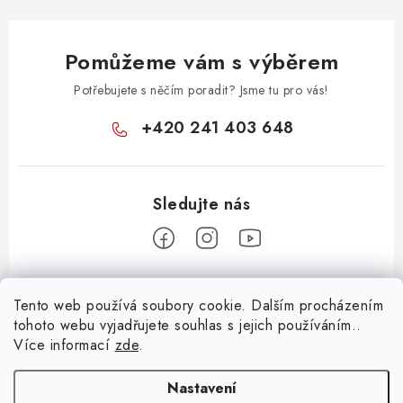
Pomůžeme vám s výběrem
Potřebujete s něčím poradit? Jsme tu pro vás!
+420 241 403 648
Z
Tento web používá soubory cookie. Dalším procházením
á
tohoto webu vyjadřujete souhlas s jejich používáním..
Informace pro vás
p
Více informací
zde
.
a
KONTAKTY
t
Nastavení
O E-SHOPU