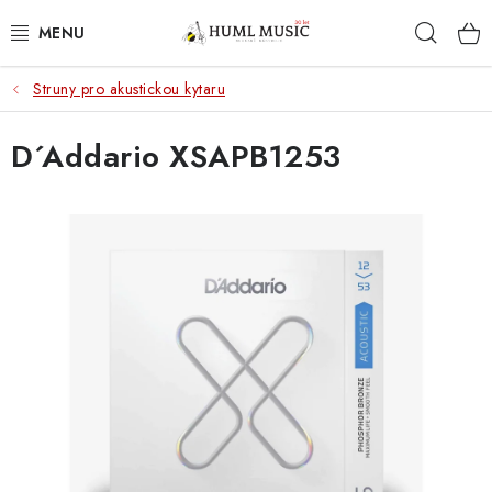
Přejít
Hleda
na
obsah
Struny pro akustickou kytaru
KYTARY
D´Addario XSAPB1253
UKULELE
DECHY
KLÁVESY
BICÍ
ZVUK
KYTAROVÉ PŘÍSLUŠENSTVÍ