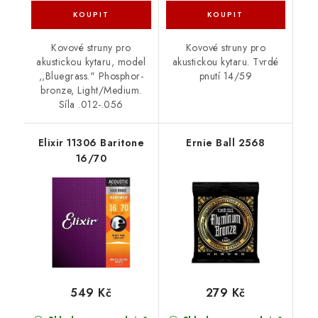
Kovové struny pro
Kovové struny pro
akustickou kytaru, model
akustickou kytaru. Tvrdé
,,Bluegrass." Phosphor-
pnutí 14/59
bronze, Light/Medium.
Síla .012-.056
Elixir 11306 Baritone
Ernie Ball 2568
16/70
549 Kč
279 Kč