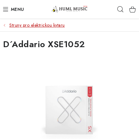
Přejít
Hleda
na
obsah
Struny pro elektrickou kytaru
KYTARY
D´Addario XSE1052
UKULELE
DECHY
KLÁVESY
BICÍ
ZVUK
KYTAROVÉ PŘÍSLUŠENSTVÍ