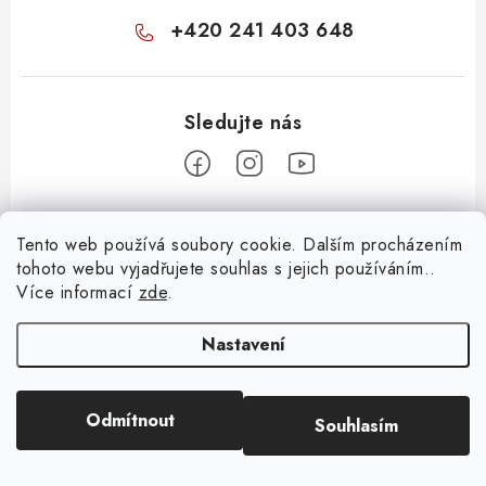
+420 241 403 648
Z
Tento web používá soubory cookie. Dalším procházením
á
tohoto webu vyjadřujete souhlas s jejich používáním..
Informace pro vás
p
Více informací
zde
.
a
KONTAKTY
t
Nastavení
O E-SHOPU
í
BLOG
Odmítnout
Souhlasím
Copyright 2026
Huml Music
. Všechna práva vyhrazena.
OBCHODNÍ PODMÍNKY
Vytvořil Shoptet
ODSTOUPENÍ OD SMLOUVY