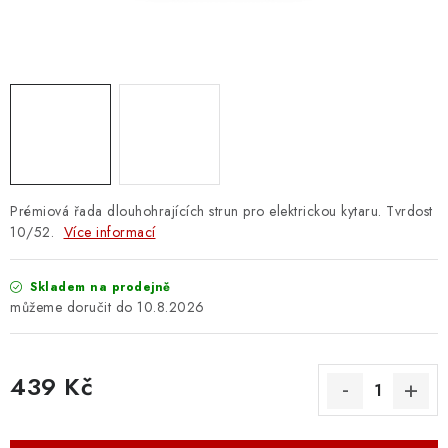
OSTATNÍ STRUNNÉ NÁSTROJE
AKCE A SLEVY
KONTAKTY
O E-SHOPU
OBCHODNÍ PODMÍNKY
Prémiová řada dlouhohrajících strun pro elektrickou kytaru. Tvrdost
10/52.
Více informací
ODSTOUPENÍ OD SMLOUVY
Skladem na prodejně
10.8.2026
ZÁSADY ZPRACOVÁNÍ OSOBNÍCH ÚDAJŮ
KONTAKTY
O E-SHOPU
BLOG
439 Kč
OBCHODNÍ PODMÍNKY
ODSTOUPENÍ OD SMLOUVY
Měrná cena:
ZÁSADY ZPRACOVÁNÍ OSOBNÍCH ÚDAJŮ