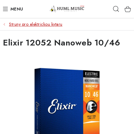
Přejít
Hleda
na
obsah
Struny pro elektrickou kytaru
KYTARY
Elixir 12052 Nanoweb 10/46
UKULELE
DECHY
KLÁVESY
BICÍ
ZVUK
KYTAROVÉ PŘÍSLUŠENSTVÍ