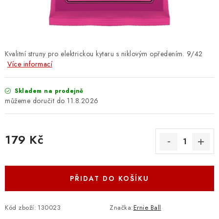
OSTATNÍ STRUNNÉ NÁSTROJE
AKCE A SLEVY
KONTAKTY
Kvalitní struny pro elektrickou kytaru s niklovým opředením. 9/42
Více informací
O E-SHOPU
Skladem na prodejně
11.8.2026
OBCHODNÍ PODMÍNKY
ODSTOUPENÍ OD SMLOUVY
179 Kč
Měrná cena:
ZÁSADY ZPRACOVÁNÍ OSOBNÍCH ÚDAJŮ
PŘIDAT DO KOŠÍKU
KONTAKTY
O E-SHOPU
BLOG
OBCHODNÍ PODMÍNKY
ODSTOUPENÍ OD SMLOUVY
Kód zboží:
130023
Značka:
Ernie Ball
ZÁSADY ZPRACOVÁNÍ OSOBNÍCH ÚDAJŮ