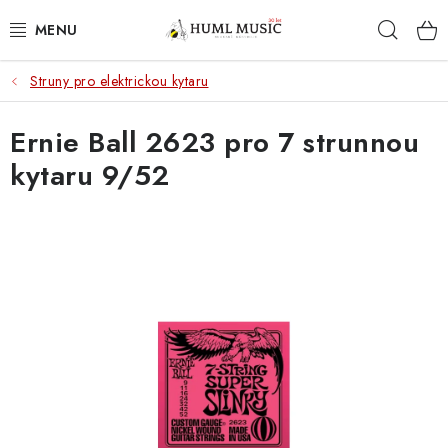
Přejít
Hleda
na
obsah
Struny pro elektrickou kytaru
KYTARY
Ernie Ball 2623 pro 7 strunnou
UKULELE
kytaru 9/52
DECHY
KLÁVESY
BICÍ
ZVUK
KYTAROVÉ PŘÍSLUŠENSTVÍ