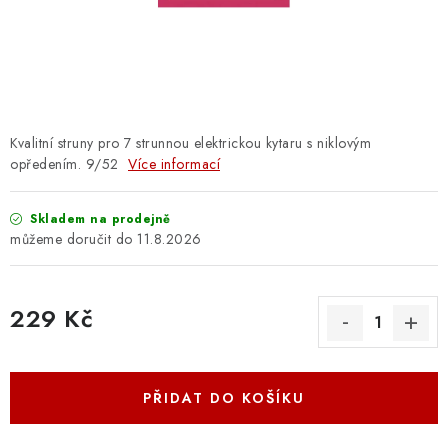
OSTATNÍ STRUNNÉ NÁSTROJE
AKCE A SLEVY
KONTAKTY
Kvalitní struny pro 7 strunnou elektrickou kytaru s niklovým
O E-SHOPU
opředením. 9/52
Více informací
OBCHODNÍ PODMÍNKY
Skladem na prodejně
11.8.2026
ODSTOUPENÍ OD SMLOUVY
229 Kč
ZÁSADY ZPRACOVÁNÍ OSOBNÍCH ÚDAJŮ
Měrná cena:
KONTAKTY
O E-SHOPU
BLOG
PŘIDAT DO KOŠÍKU
OBCHODNÍ PODMÍNKY
ODSTOUPENÍ OD SMLOUVY
ZÁSADY ZPRACOVÁNÍ OSOBNÍCH ÚDAJŮ