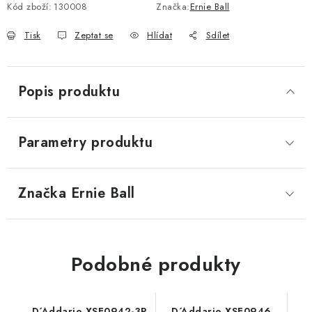
Kód zboží:
130008
Značka:
Ernie Ball
Tisk
Zeptat se
Hlídat
Sdílet
Popis produktu
Parametry produktu
Značka
 Ernie Ball
Podobné produkty
D´Addario XSE0942-3P
D´Addario XSE0946