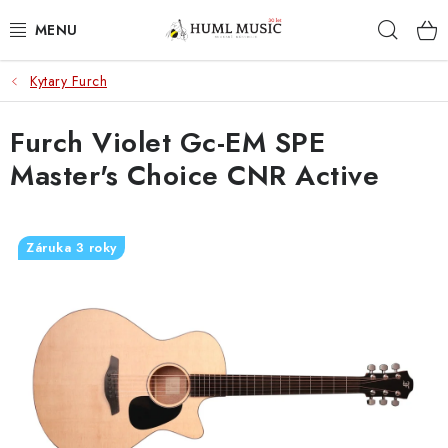
Přejít
Hleda
na
obsah
Kytary Furch
KYTARY
Furch Violet Gc-EM SPE
UKULELE
Master's Choice CNR Active
DECHY
KLÁVESY
Záruka 3 roky
BICÍ
ZVUK
KYTAROVÉ PŘÍSLUŠENSTVÍ