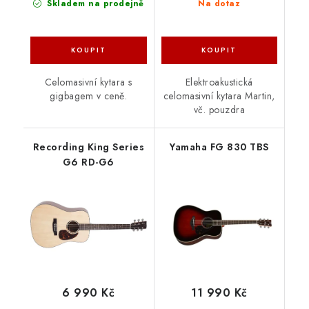
Skladem na prodejně
Na dotaz
Celomasivní kytara s
Elektroakustická
gigbagem v ceně.
celomasivní kytara Martin,
vč. pouzdra
Recording King Series
Yamaha FG 830 TBS
G6 RD-G6
6 990 Kč
11 990 Kč