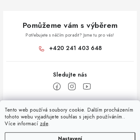
Pomůžeme vám s výběrem
Potřebujete s něčím poradit? Jsme tu pro vás!
+420 241 403 648
Z
Tento web používá soubory cookie. Dalším procházením
á
tohoto webu vyjadřujete souhlas s jejich používáním..
Informace pro vás
p
Více informací
zde
.
a
KONTAKTY
t
Nastavení