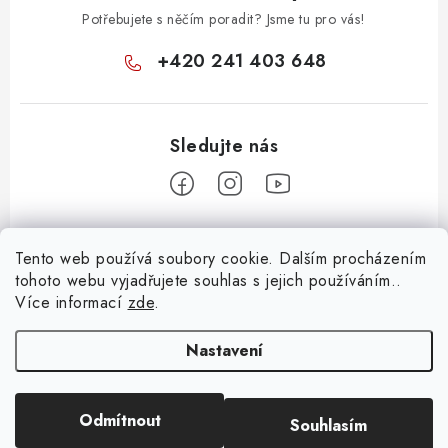
Potřebujete s něčím poradit? Jsme tu pro vás!
+420 241 403 648
Z
Tento web používá soubory cookie. Dalším procházením
á
tohoto webu vyjadřujete souhlas s jejich používáním..
Informace pro vás
p
Více informací
zde
.
a
KONTAKTY
t
Nastavení
O E-SHOPU
í
BLOG
Odmítnout
Souhlasím
Copyright 2026
Huml Music
. Všechna práva vyhrazena.
OBCHODNÍ PODMÍNKY