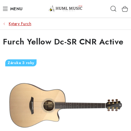
Přejít
Hleda
na
obsah
Kytary Furch
KYTARY
Furch Yellow Dc-SR CNR Active
UKULELE
DECHY
Záruka 3 roky
KLÁVESY
BICÍ
ZVUK
KYTAROVÉ PŘÍSLUŠENSTVÍ