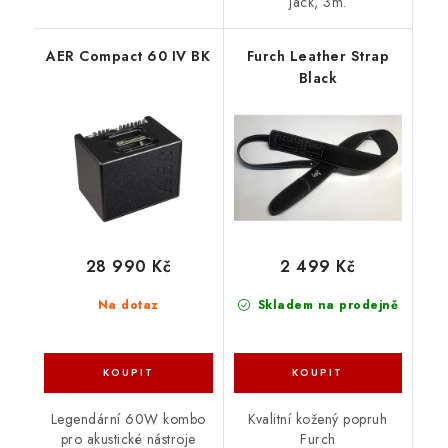
jack, 3m.
AER Compact 60 IV BK
Furch Leather Strap
Black
28 990 Kč
2 499 Kč
Na dotaz
Skladem na prodejně
Legendární 60W kombo
Kvalitní kožený popruh
pro akustické nástroje
Furch