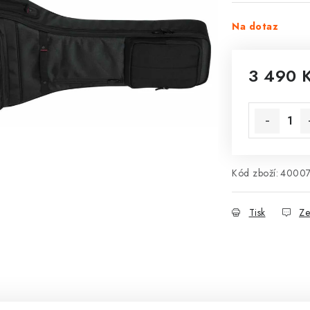
Na dotaz
3 490 
Měrná cena
Kód zboží:
4000
Tisk
Ze