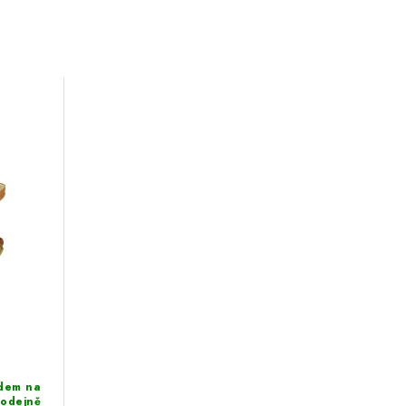
dem na
rodejně