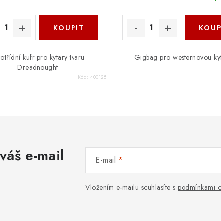
otřídní kufr pro kytary tvaru
Gigbag pro westernovou ky
Dreadnought
Kód:
400125
váš e-mail
E-mail
Vložením e-mailu souhlasíte s
podmínkami o