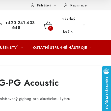
ACOVÁNÍ OSOBNÍCH ÚDAJŮ
Přihlášení
Registrace
Prázdný
+420 241 403
648
NÁKUPNÍ
košík
KOŠÍK
LUŠENSTVÍ
OSTATNÍ STRUNNÉ NÁSTROJE
AKCE
G-PG Acoustic
polstrovaný gigbag pro akustickou kytaru