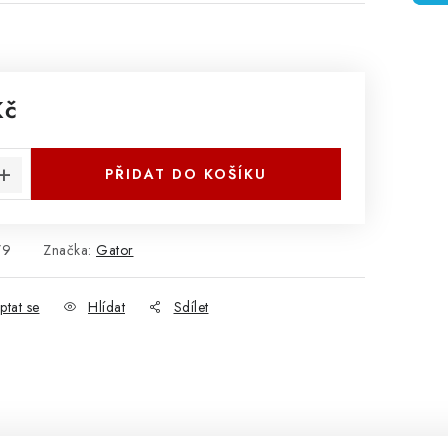
Kč
:
PŘIDAT DO KOŠÍKU
79
Značka:
Gator
ptat se
Hlídat
Sdílet