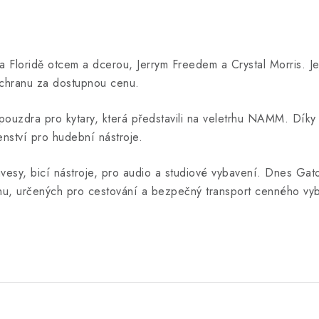
loridě otcem a dcerou, Jerrym Freedem a Crystal Morris. Jeji
ochranu za dostupnou cenu.
ouzdra pro kytary, která představili na veletrhu NAMM. Díky dů
šenství pro hudební nástroje.
lávesy, bicí nástroje, pro audio a studiové vybavení. Dnes Ga
nu, určených pro cestování a bezpečný transport cenného vyba