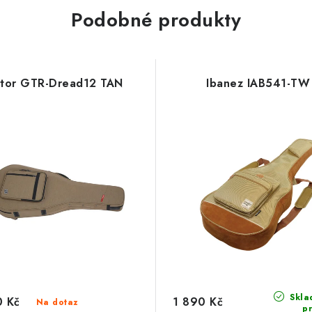
Podobné produkty
tor GTR-Dread12 TAN
Ibanez IAB541-TW
Skla
0 Kč
1 890 Kč
Na dotaz
p