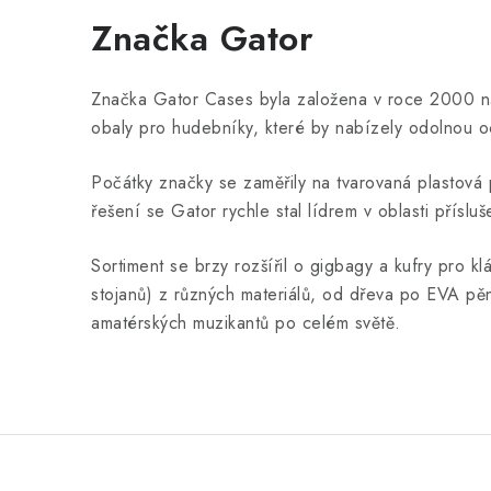
Značka Gator
Značka Gator Cases byla založena v roce 2000 na F
obaly pro hudebníky, které by nabízely odolnou 
Počátky značky se zaměřily na tvarovaná plastová p
řešení se Gator rychle stal lídrem v oblasti příslu
Sortiment se brzy rozšířil o gigbagy a kufry pro k
stojanů) z různých materiálů, od dřeva po EVA pě
amatérských muzikantů po celém světě.