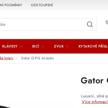
Í PODMÍNKY
ODSTOUPENÍ OD SMLOUVY
ZÁSADY ZPR
KLÁVESY
BICÍ
ZVUK
KYTAROVÉ PŘÍS
ké kytary
Gator G-PG Acoustic
Gator 
Luxusní, silně 
Více informací