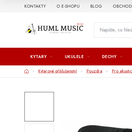
Přejít
KONTAKTY
O E-SHOPU
BLOG
OBCHODN
na
obsah
KYTARY
UKULELE
DECHY
Domů
Kytarové příslušenství
Pouzdra
Pro akustic