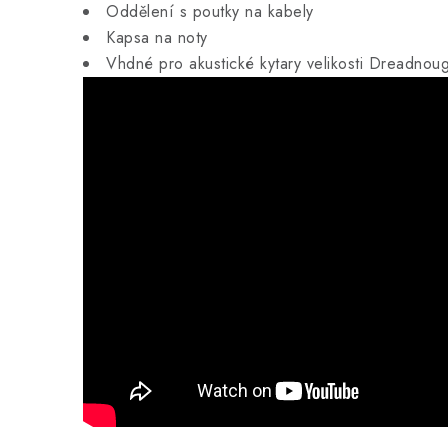
Oddělení s poutky na kabely
Kapsa na noty
Vhdné pro akustické kytary velikosti Dreadnoug