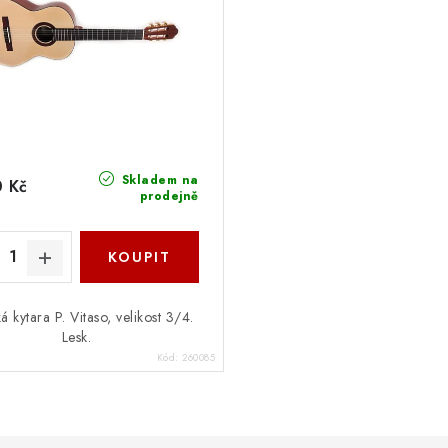
Skladem na
 Kč
prodejně
á kytara P. Vitaso, velikost 3/4.
Lesk.
Kód:
260085