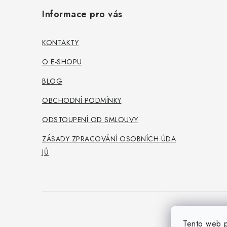
á
Informace pro vás
p
a
KONTAKTY
t
O E-SHOPU
í
BLOG
OBCHODNÍ PODMÍNKY
ODSTOUPENÍ OD SMLOUVY
ZÁSADY ZPRACOVÁNÍ OSOBNÍCH ÚDA
JŮ
Tento web p