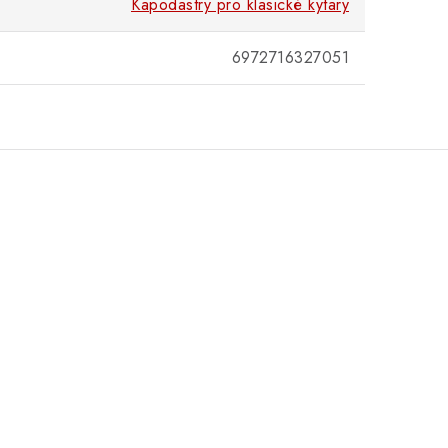
Kapodastry pro klasické kytary
6972716327051