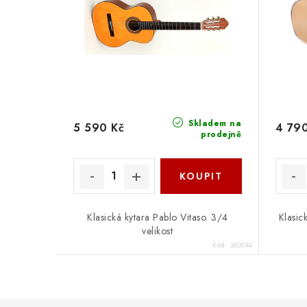
Skladem na
5 590 Kč
4 790
prodejně
Klasická kytara Pablo Vitaso. 3/4
Klasick
velikost
Kód:
260044