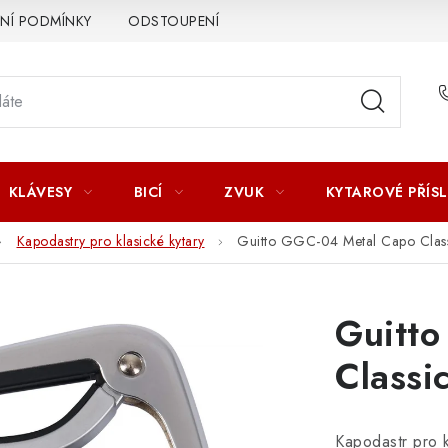
Í PODMÍNKY
ODSTOUPENÍ OD SMLOUVY
ZÁSADY ZPR
KLÁVESY
BICÍ
ZVUK
KYTAROVÉ PŘÍS
Kapodastry pro klasické kytary
Guitto GGC-04 Metal Capo Class
Guitt
Classic
Kapodastr pro k