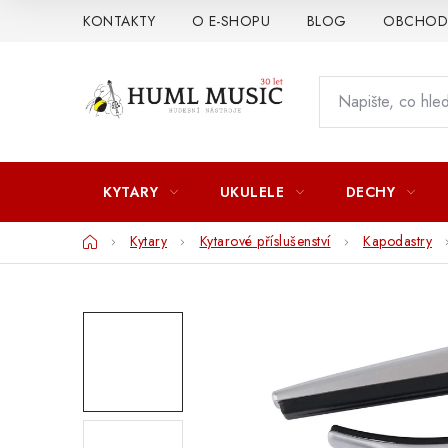
Přejít
KONTAKTY
O E-SHOPU
BLOG
OBCHODN
na
obsah
KYTARY
UKULELE
DECHY
Domů
Kytary
Kytarové příslušenství
Kapodastry