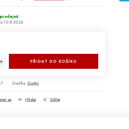
prodejně
10.8.2026
:
PŘIDAT DO KOŠÍKU
37
Značka:
Guitto
ptat se
Hlídat
Sdílet