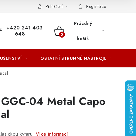
ACOVÁNÍ OSOBNÍCH ÚDAJŮ
Přihlášení
Registrace
Prázdný
+420 241 403
648
NÁKUPNÍ
košík
KOŠÍK
LUŠENSTVÍ
OSTATNÍ STRUNNÉ NÁSTROJE
AKCE
ical
o GGC-04 Metal Capo
al
lasickou kytaru
Více informací