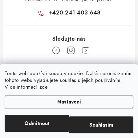
+420 241 403 648
Z
Tento web používá soubory cookie. Dalším procházením
á
tohoto webu vyjadřujete souhlas s jejich používáním..
Informace pro vás
p
Více informací
zde
.
a
KONTAKTY
t
Nastavení
O E-SHOPU
í
BLOG
Odmítnout
Souhlasím
Copyright 2026
Huml Music
. Všechna práva vyhrazena.
OBCHODNÍ PODMÍNKY
Vytvořil Shoptet