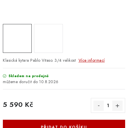
OSTATNÍ STRUNNÉ NÁSTROJE
AKCE A SLEVY
KONTAKTY
O E-SHOPU
OBCHODNÍ PODMÍNKY
Klasická kytara Pablo Vitaso. 3/4 velikost
Více informací
ODSTOUPENÍ OD SMLOUVY
Skladem na prodejně
10.8.2026
ZÁSADY ZPRACOVÁNÍ OSOBNÍCH ÚDAJŮ
5 590 Kč
KONTAKTY
O E-SHOPU
BLOG
Měrná cena:
OBCHODNÍ PODMÍNKY
ODSTOUPENÍ OD SMLOUVY
ZÁSADY ZPRACOVÁNÍ OSOBNÍCH ÚDAJŮ
PŘIDAT DO KOŠÍKU