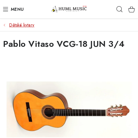
Přejít
Hleda
na
obsah
Dětské kytary
KYTARY
Pablo Vitaso VCG-18 JUN 3/4
UKULELE
DECHY
KLÁVESY
BICÍ
ZVUK
KYTAROVÉ PŘÍSLUŠENSTVÍ