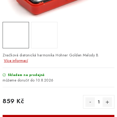
OSTATNÍ STRUNNÉ NÁSTROJE
AKCE A SLEVY
KONTAKTY
O E-SHOPU
OBCHODNÍ PODMÍNKY
Značková diatonická harmonika Hohner Golden Melody B.
Více informací
ODSTOUPENÍ OD SMLOUVY
Skladem na prodejně
10.8.2026
ZÁSADY ZPRACOVÁNÍ OSOBNÍCH ÚDAJŮ
KONTAKTY
O E-SHOPU
BLOG
859 Kč
OBCHODNÍ PODMÍNKY
ODSTOUPENÍ OD SMLOUVY
Měrná cena:
ZÁSADY ZPRACOVÁNÍ OSOBNÍCH ÚDAJŮ