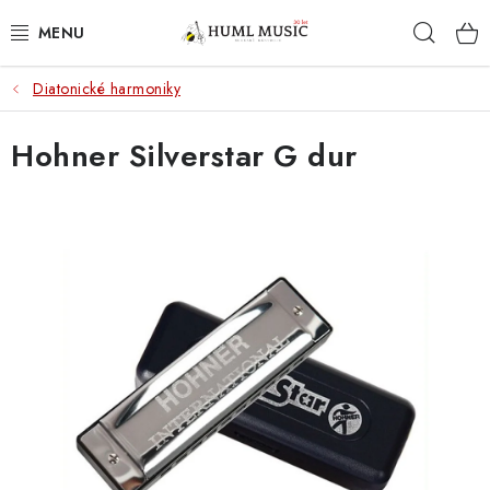
Přejít
Hleda
na
obsah
Diatonické harmoniky
KYTARY
Hohner Silverstar G dur
UKULELE
DECHY
KLÁVESY
BICÍ
ZVUK
KYTAROVÉ PŘÍSLUŠENSTVÍ