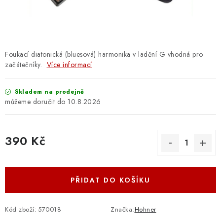
OSTATNÍ STRUNNÉ NÁSTROJE
AKCE A SLEVY
KONTAKTY
Foukací diatonická (bluesová) harmonika v ladění G vhodná pro
začátečníky.
Více informací
O E-SHOPU
Skladem na prodejně
10.8.2026
OBCHODNÍ PODMÍNKY
ODSTOUPENÍ OD SMLOUVY
390 Kč
Měrná cena:
ZÁSADY ZPRACOVÁNÍ OSOBNÍCH ÚDAJŮ
PŘIDAT DO KOŠÍKU
KONTAKTY
O E-SHOPU
BLOG
OBCHODNÍ PODMÍNKY
ODSTOUPENÍ OD SMLOUVY
Kód zboží:
570018
Značka:
Hohner
ZÁSADY ZPRACOVÁNÍ OSOBNÍCH ÚDAJŮ