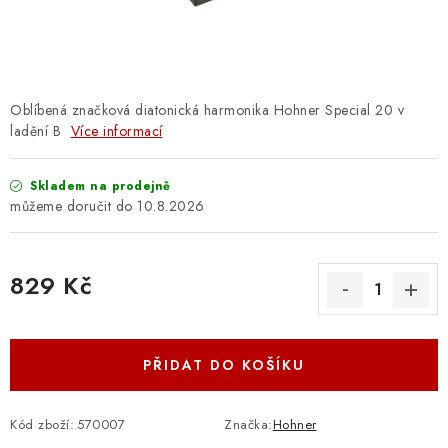
OSTATNÍ STRUNNÉ NÁSTROJE
AKCE A SLEVY
KONTAKTY
Oblíbená značková diatonická harmonika Hohner Special 20 v
ladění B
Více informací
O E-SHOPU
Skladem na prodejně
10.8.2026
OBCHODNÍ PODMÍNKY
ODSTOUPENÍ OD SMLOUVY
829 Kč
Měrná cena:
ZÁSADY ZPRACOVÁNÍ OSOBNÍCH ÚDAJŮ
PŘIDAT DO KOŠÍKU
KONTAKTY
O E-SHOPU
BLOG
OBCHODNÍ PODMÍNKY
ODSTOUPENÍ OD SMLOUVY
Kód zboží:
570007
Značka:
Hohner
ZÁSADY ZPRACOVÁNÍ OSOBNÍCH ÚDAJŮ