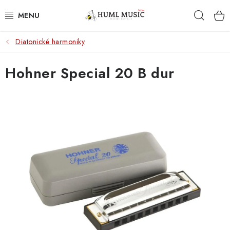
Přejít
Hleda
na
obsah
Diatonické harmoniky
KYTARY
Hohner Special 20 B dur
UKULELE
DECHY
KLÁVESY
BICÍ
ZVUK
KYTAROVÉ PŘÍSLUŠENSTVÍ