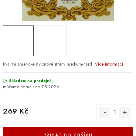
OSTATNÍ STRUNNÉ NÁSTROJE
AKCE A SLEVY
KONTAKTY
O E-SHOPU
OBCHODNÍ PODMÍNKY
Kvalitní americké nylonové struny medium-hard
Více informací
ODSTOUPENÍ OD SMLOUVY
Skladem na prodejně
7.8.2026
ZÁSADY ZPRACOVÁNÍ OSOBNÍCH ÚDAJŮ
269 Kč
KONTAKTY
O E-SHOPU
BLOG
Měrná cena:
OBCHODNÍ PODMÍNKY
ODSTOUPENÍ OD SMLOUVY
ZÁSADY ZPRACOVÁNÍ OSOBNÍCH ÚDAJŮ
PŘIDAT DO KOŠÍKU