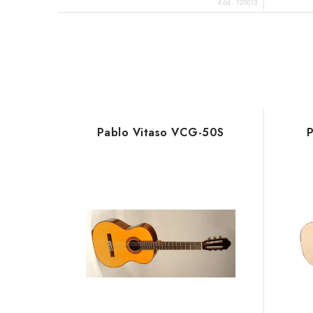
Kód:
120013
Pablo Vitaso VCG-50S
P