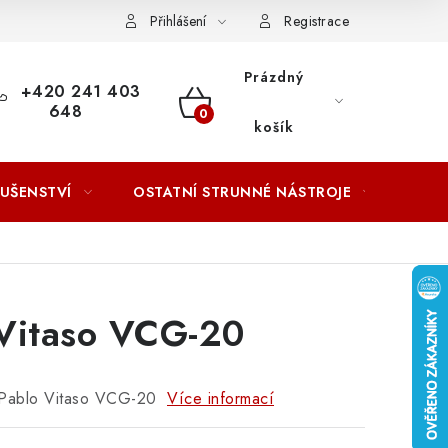
ACOVÁNÍ OSOBNÍCH ÚDAJŮ
Přihlášení
Registrace
Prázdný
+420 241 403
648
NÁKUPNÍ
košík
KOŠÍK
LUŠENSTVÍ
OSTATNÍ STRUNNÉ NÁSTROJE
AKCE
Vitaso VCG-20
a Pablo Vitaso VCG-20
Více informací