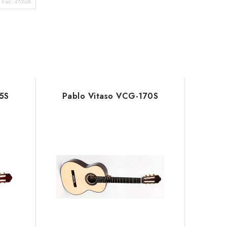
Kód:
470068
5S
Pablo Vitaso VCG-170S