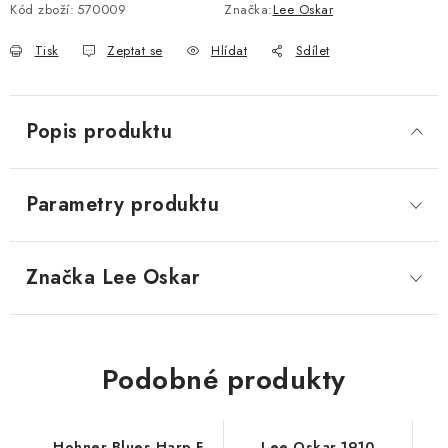
Kód zboží:
570009
Značka:
Lee Oskar
Tisk
Zeptat se
Hlídat
Sdílet
Popis produktu
Parametry produktu
Značka
 Lee Oskar
Podobné produkty
Hohner Blues Harp F
Lee Oskar 1910