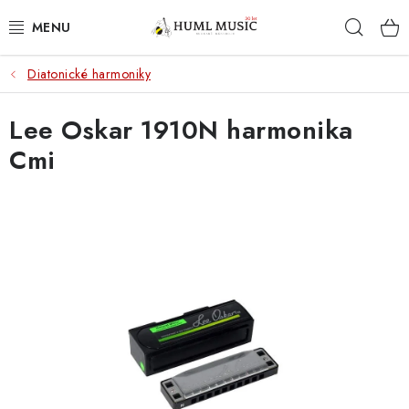
Přejít
Hleda
na
obsah
Diatonické harmoniky
KYTARY
Lee Oskar 1910N harmonika
UKULELE
Cmi
DECHY
KLÁVESY
BICÍ
ZVUK
KYTAROVÉ PŘÍSLUŠENSTVÍ