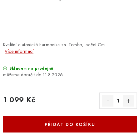
OSTATNÍ STRUNNÉ NÁSTROJE
AKCE A SLEVY
KONTAKTY
Kvalitní diatonická harmonika zn. Tombo, ladění Cmi
O E-SHOPU
Více informací
OBCHODNÍ PODMÍNKY
Skladem na prodejně
11.8.2026
ODSTOUPENÍ OD SMLOUVY
1 099 Kč
ZÁSADY ZPRACOVÁNÍ OSOBNÍCH ÚDAJŮ
Měrná cena:
KONTAKTY
O E-SHOPU
BLOG
PŘIDAT DO KOŠÍKU
OBCHODNÍ PODMÍNKY
ODSTOUPENÍ OD SMLOUVY
ZÁSADY ZPRACOVÁNÍ OSOBNÍCH ÚDAJŮ