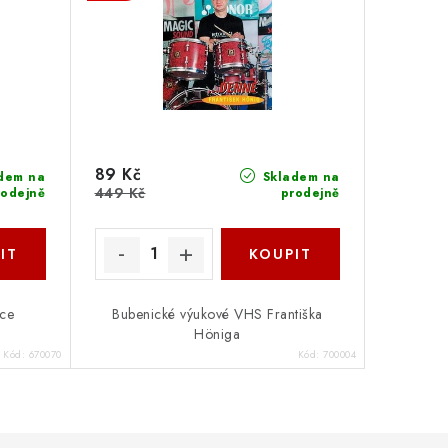
89 Kč
dem na
Skladem na
449 Kč
rodejně
prodejně
ace
Bubenické výukové VHS Františka
Höniga
Kód:
670070
Kód:
700004