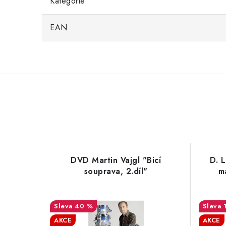
Kategorie
EAN
DVD Martin Vajgl "Bicí
D. 
souprava, 2.díl"
m
40 %
AKCE
AKCE