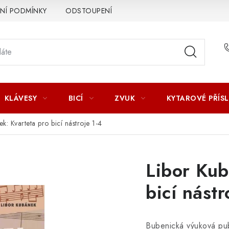
Í PODMÍNKY
ODSTOUPENÍ OD SMLOUVY
ZÁSADY ZPR
KLÁVESY
BICÍ
ZVUK
KYTAROVÉ PŘÍS
k: Kvarteta pro bicí nástroje 1-4
Libor Kub
bicí nástr
Bubenická výuková pu