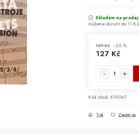
Skladem na prodej
11.8.
159 Kč
–20 %
127 Kč
Měrná cena:
Kód zboží:
670067
Tisk
Zeptat se