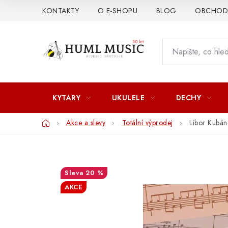
Přejít
KONTAKTY
O E-SHOPU
BLOG
OBCHODN
na
obsah
KYTARY
UKULELE
DECHY
Domů
Akce a slevy
Totální výprodej
Libor Kubáne
20 %
AKCE