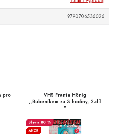
Totální výprodej
9790706536026
a pro
VHS Franta Hönig
,,Bubeníkem za 3 hodiny, 2.díl
"
80 %
AKCE