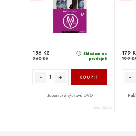
156 Kč
179 K
Skladem na
260 Kč
199 K
prodejně
Bubenické výukové DVD
Pub
Kód:
700003