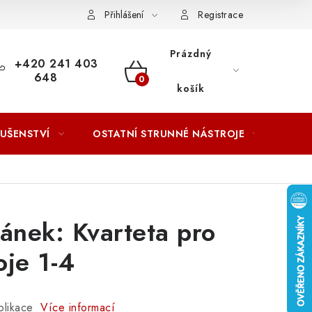
ACOVÁNÍ OSOBNÍCH ÚDAJŮ
Přihlášení
Registrace
Prázdný
+420 241 403
648
NÁKUPNÍ
košík
KOŠÍK
LUŠENSTVÍ
OSTATNÍ STRUNNÉ NÁSTROJE
AKCE
ánek: Kvarteta pro
oje 1-4
blikace
Více informací