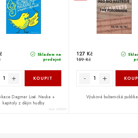
č
127 Kč
Skladem na
Skla
č
159 Kč
prodejně
p
likace Dagmar Lisé. Nauka +
Výuková bubenická publik
kapitoly z dějin hudby
Kód:
670019