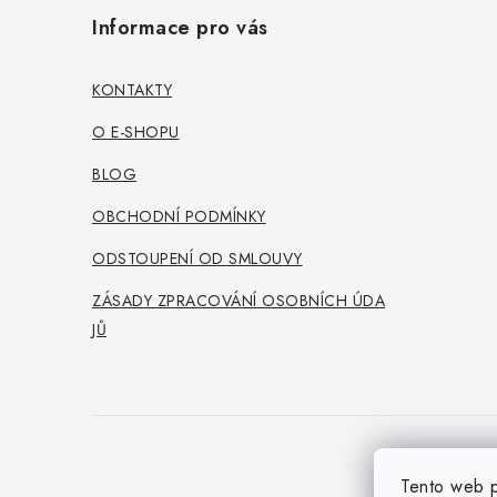
á
Informace pro vás
p
a
KONTAKTY
t
O E-SHOPU
í
BLOG
OBCHODNÍ PODMÍNKY
ODSTOUPENÍ OD SMLOUVY
ZÁSADY ZPRACOVÁNÍ OSOBNÍCH ÚDA
JŮ
Tento web p