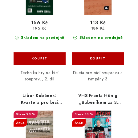
156 Kč
113 Kč
195 Kč
189 Kč
Skladem na prodejně
Skladem na prodejně
Technika hry na bicí
Dueta pro bicí soupravu a
soupravu, 2. díl
tympány 3
Libor Kubánek:
VHS Franta Hönig
Kvarteta pro bicí
,,Bubeníkem za 3
nástroje 5-8
hodiny, 2.díl "
20 %
80 %
AKCE
AKCE