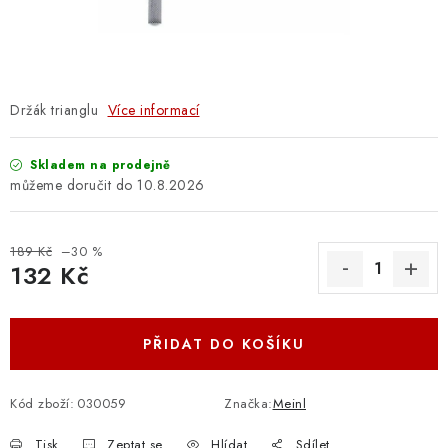
OSTATNÍ STRUNNÉ NÁSTROJE
AKCE A SLEVY
KONTAKTY
Držák trianglu
Více informací
O E-SHOPU
Skladem na prodejně
10.8.2026
OBCHODNÍ PODMÍNKY
189 Kč
–30 %
ODSTOUPENÍ OD SMLOUVY
132 Kč
Měrná cena:
ZÁSADY ZPRACOVÁNÍ OSOBNÍCH ÚDAJŮ
PŘIDAT DO KOŠÍKU
KONTAKTY
O E-SHOPU
BLOG
OBCHODNÍ PODMÍNKY
ODSTOUPENÍ OD SMLOUVY
Kód zboží:
030059
Značka:
Meinl
ZÁSADY ZPRACOVÁNÍ OSOBNÍCH ÚDAJŮ
Tisk
Zeptat se
Hlídat
Sdílet