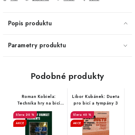
Popis produktu
Parametry produktu
Podobné produkty
Roman Kobiela:
Libor Kubánek: Dueta
Technika hry na bicí
pro bicí a tympány 3
soupravu II.
20 %
40 %
AKCE
AKCE