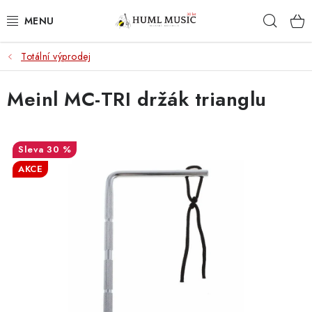
Přejít
Hleda
na
obsah
Totální výprodej
KYTARY
Meinl MC-TRI držák trianglu
UKULELE
DECHY
30 %
KLÁVESY
AKCE
BICÍ
ZVUK
KYTAROVÉ PŘÍSLUŠENSTVÍ