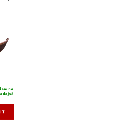
dem na
rodejně