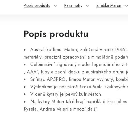
Popis produktu
Parametry
Značka Maton
Popis produktu
Australská firma Maton, založená v roce 1946 a
materiály, precizní zpracování a mimořádně podař
Celomasivní signovaný model legendárního vir
,,AAA", luby a zadní desku z australského druhu 
Snímač AP5PRO, firmou Maton vyvinutý, kombin
Výsledkem je nesmírně široká škála zvukových
V ceně kytary je pevný kufr Maton.
Na kytary Maton také hrají například Eric John
Kysela, Andrea Valeri a mnozí další.