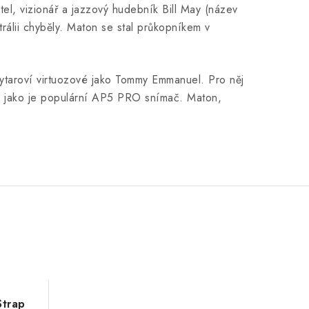
el, vizionář a jazzový hudebník Bill May (název
rálii chyběly. Maton se stal průkopníkem v
í kytaroví virtuozové jako Tommy Emmanuel. Pro něj
my, jako je populární AP5 PRO snímač. Maton,
Strap