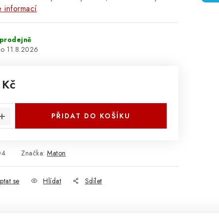
 informací
prodejně
11.8.2026
 Kč
:
PŘIDAT DO KOŠÍKU
04
Značka:
Maton
ptat se
Hlídat
Sdílet