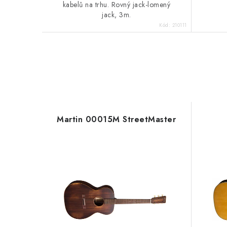
kabelů na trhu. Rovný jack-lomený
jack, 3m.
Kód:
210111
Martin 00015M StreetMaster