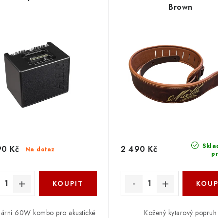
Brown
Skla
90 Kč
2 490 Kč
Na dotaz
p
ární 60W kombo pro akustické
Kožený kytarový popruh