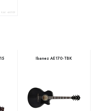
Kód:
460109
15
Ibanez AE170-TBK