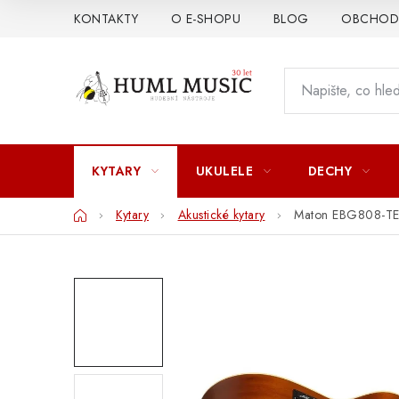
Přejít
KONTAKTY
O E-SHOPU
BLOG
OBCHODN
na
obsah
KYTARY
UKULELE
DECHY
Domů
Kytary
Akustické kytary
Maton EBG808-T