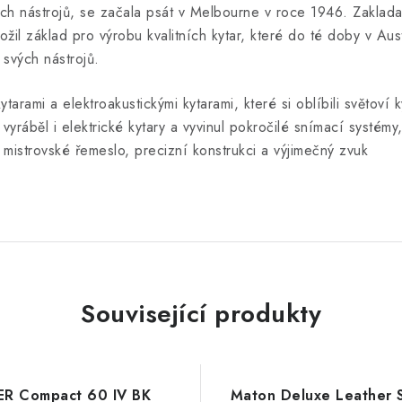
ch nástrojů, se začala psát v Melbourne v roce 1946. Zakladat
il základ pro výrobu kvalitních kytar, které do té doby v Aust
 svých nástrojů.
tarami a elektroakustickými kytarami, které si oblíbili světov
vyráběl i elektrické kytary a vyvinul pokročilé snímací systé
mistrovské řemeslo, precizní konstrukci a výjimečný zvuk
Související produkty
ER Compact 60 IV BK
Maton Deluxe Leather 