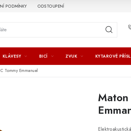
Í PODMÍNKY
ODSTOUPENÍ OD SMLOUVY
ZÁSADY ZPR
KLÁVESY
BICÍ
ZVUK
KYTAROVÉ PŘÍS
EC Tommy Emmanuel
Maton
Emman
Elektroakustick