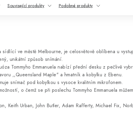
Související produkty
Podobné produkty
 sídlící ve městě Melbourne, je celosvětově oblíbena u vystup
ený, unikátní způsob snímání.
tuóza Tommyho Emmanuela nabízí přední desku z pečlivě vybr
javoru ,,Queensland Maple" a hmatník a kobylku z Ebenu.
uje snímač pod kobylkou s vysoce kvalitním mikrofonem.
 možností, o čemž se při poslechu Tommyho Emmanuela můžem
son, Keith Urban, John Butler, Adam Rafferty, Michael Fix, Nor