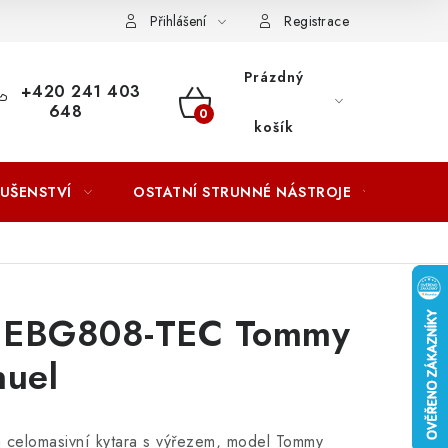
ACOVÁNÍ OSOBNÍCH ÚDAJŮ
Přihlášení
Registrace
Prázdný
+420 241 403
648
NÁKUPNÍ
košík
KOŠÍK
LUŠENSTVÍ
OSTATNÍ STRUNNÉ NÁSTROJE
AKCE
 EBG808-TEC Tommy
uel
á celomasivní kytara s výřezem, model Tommy