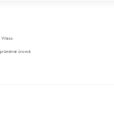
 Vitaso.
adprůměrné úrovně.