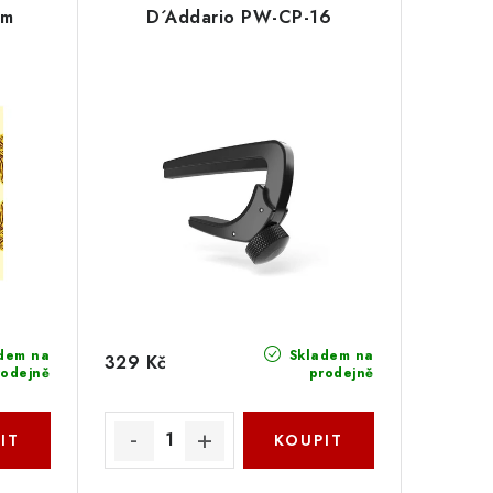
um
D´Addario PW-CP-16
dem na
Skladem na
329 Kč
rodejně
prodejně