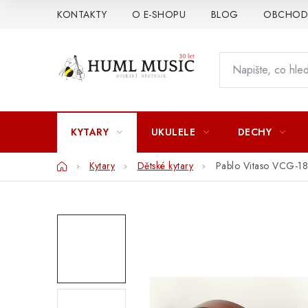
Přejít
KONTAKTY
O E-SHOPU
BLOG
OBCHODN
na
obsah
KYTARY
UKULELE
DECHY
Domů
Kytary
Dětské kytary
Pablo Vitaso VCG-18