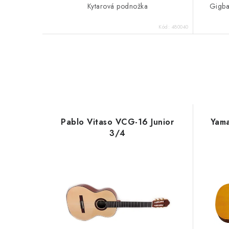
Kytarová podnožka
Gigbag
Kód:
480040
Pablo Vitaso VCG-16 Junior
Yam
3/4