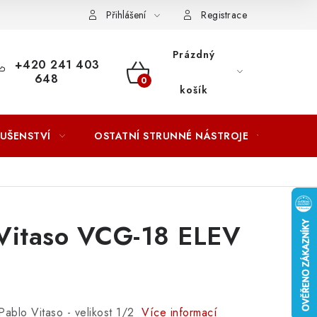
ACOVÁNÍ OSOBNÍCH ÚDAJŮ
Přihlášení
Registrace
Prázdný
+420 241 403
648
NÁKUPNÍ
košík
KOŠÍK
LUŠENSTVÍ
OSTATNÍ STRUNNÉ NÁSTROJE
AKCE
 Vitaso VCG-18 ELEV
 Pablo Vitaso - velikost 1/2
Více informací