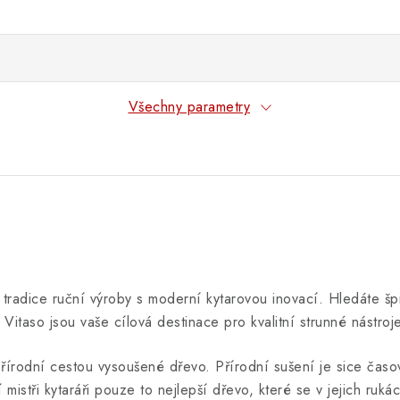
Všechny parametry
í tradice ruční výroby s moderní kytarovou inovací. Hledáte šp
Vitaso jsou vaše cílová destinace pro kvalitní strunné nástroje
írodní cestou vysoušené dřevo. Přírodní sušení je sice časově
jí mistři kytaráři pouze to nejlepší dřevo, které se v jejich ruká