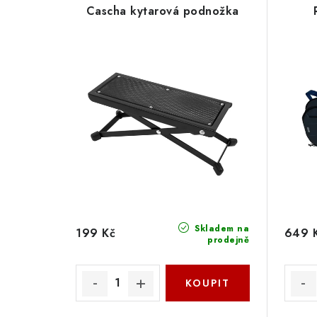
Cascha kytarová podnožka
Skladem na
199 Kč
649 
prodejně