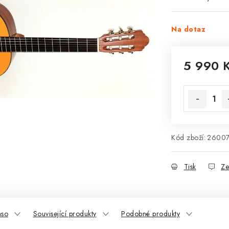
Na dotaz
5 990 
Měrná cena
Kód zboží:
2600
Tisk
Ze
aso
Související produkty
Podobné produkty