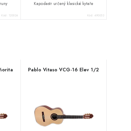
truny
Kapodastr určený klasické kytaře
Kód:
120024
Kód:
490053
ňorita
Pablo Vitaso VCG-16 Elev 1/2