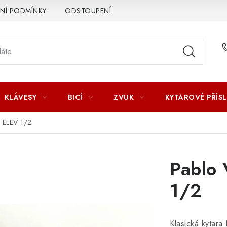
Í PODMÍNKY
ODSTOUPENÍ OD SMLOUVY
ZÁSADY ZPR
KLÁVESY
BICÍ
ZVUK
KYTAROVÉ PŘÍS
 ELEV 1/2
Pablo
1/2
Klasická kytara