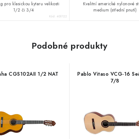
 pro klasickou kytaru velikosti
Kvalitní americké nylonové s
1/2 či 3/4
medium (střední pnutí)
Kód:
400122
Podobné produkty
aha CGS102AII 1/2 NAT
Pablo Vitaso VCG-16 Se
7/8