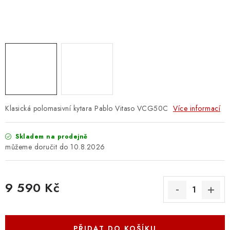
OSTATNÍ STRUNNÉ NÁSTROJE
AKCE A SLEVY
KONTAKTY
O E-SHOPU
OBCHODNÍ PODMÍNKY
Klasická polomasivní kytara Pablo Vitaso VCG50C
Více informací
ODSTOUPENÍ OD SMLOUVY
Skladem na prodejně
10.8.2026
ZÁSADY ZPRACOVÁNÍ OSOBNÍCH ÚDAJŮ
9 590 Kč
KONTAKTY
O E-SHOPU
BLOG
Měrná cena:
OBCHODNÍ PODMÍNKY
ODSTOUPENÍ OD SMLOUVY
ZÁSADY ZPRACOVÁNÍ OSOBNÍCH ÚDAJŮ
PŘIDAT DO KOŠÍKU