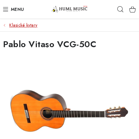
Přejít
Hleda
na
obsah
Klasické kytary
KYTARY
Pablo Vitaso VCG-50C
UKULELE
DECHY
KLÁVESY
BICÍ
ZVUK
KYTAROVÉ PŘÍSLUŠENSTVÍ