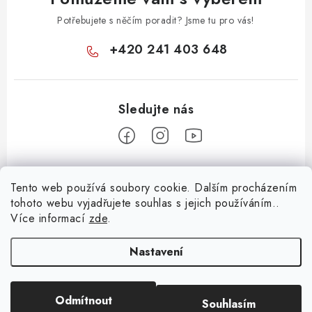
Potřebujete s něčím poradit? Jsme tu pro vás!
+420 241 403 648
Z
Tento web používá soubory cookie. Dalším procházením
á
tohoto webu vyjadřujete souhlas s jejich používáním..
Informace pro vás
p
Více informací
zde
.
a
KONTAKTY
t
Nastavení
O E-SHOPU
í
BLOG
Odmítnout
Souhlasím
Copyright 2026
Huml Music
. Všechna práva vyhrazena.