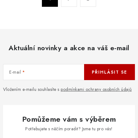
d
t
a
r
c
á
n
í
k
p
o
r
v
Aktuální novinky a akce na váš e-mail
v
á
k
n
y
í
v
E-mail
PŘIHLÁSIT SE
ý
p
Vložením e-mailu souhlasíte s
podmínkami ochrany osobních údajů
i
s
u
Pomůžeme vám s výběrem
Potřebujete s něčím poradit? Jsme tu pro vás!