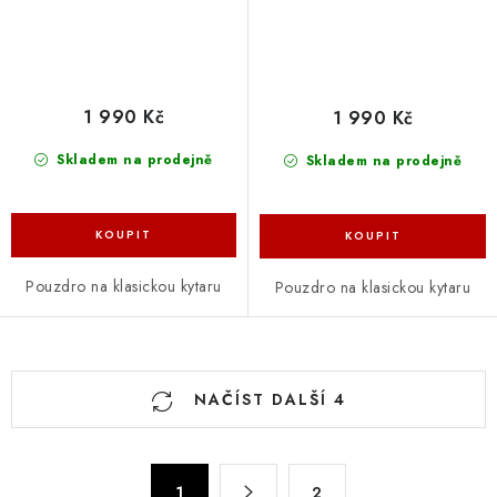
1 990 Kč
1 990 Kč
Skladem na prodejně
Skladem na prodejně
Pouzdro na klasickou kytaru
Pouzdro na klasickou kytaru
O
NAČÍST DALŠÍ 4
v
l
á
S
1
2