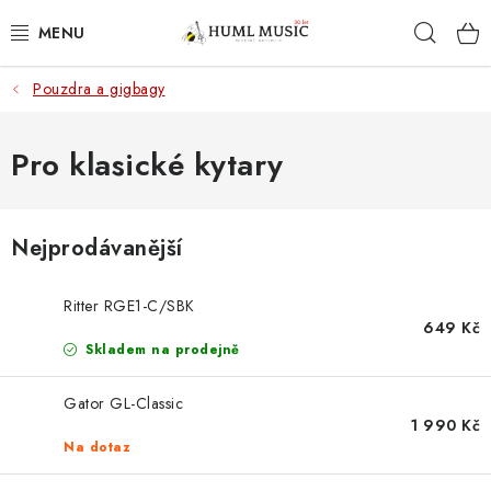
Přejít
Hleda
na
obsah
Pouzdra a gigbagy
KYTARY
UKULELE
Pro klasické kytary
DECHY
Nejprodávanější
KLÁVESY
Ritter RGE1-C/SBK
BICÍ
649 Kč
Skladem na prodejně
ZVUK
Gator GL-Classic
1 990 Kč
KYTAROVÉ PŘÍSLUŠENSTVÍ
Na dotaz