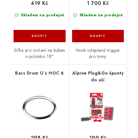
419 Kč
1 700 Kč
Skladem na prodejně
Skladem na prodejně
Síťka pro cvičení na buben
Nově vylepšený trigger
o průměru 18"
pro tomy.
Bass Drum O´s HOC 6
Alpine Plug&Go špunty
do uší
298 Kč
199 Kč