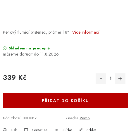
OSTATNÍ STRUNNÉ NÁSTROJE
AKCE A SLEVY
KONTAKTY
Pěnový tlumící prstenec, průměr 18"
Více informací
O E-SHOPU
Skladem na prodejně
11.8.2026
OBCHODNÍ PODMÍNKY
339 Kč
ODSTOUPENÍ OD SMLOUVY
Měrná cena:
ZÁSADY ZPRACOVÁNÍ OSOBNÍCH ÚDAJŮ
PŘIDAT DO KOŠÍKU
KONTAKTY
O E-SHOPU
BLOG
OBCHODNÍ PODMÍNKY
ODSTOUPENÍ OD SMLOUVY
Kód zboží:
030087
Značka:
Remo
ZÁSADY ZPRACOVÁNÍ OSOBNÍCH ÚDAJŮ
Tisk
Zeptat se
Hlídat
Sdílet