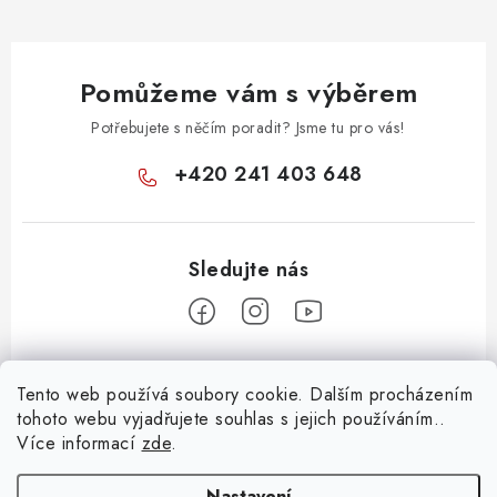
Pomůžeme vám s výběrem
Potřebujete s něčím poradit? Jsme tu pro vás!
+420 241 403 648
Z
Tento web používá soubory cookie. Dalším procházením
á
tohoto webu vyjadřujete souhlas s jejich používáním..
Informace pro vás
p
Více informací
zde
.
a
KONTAKTY
Nastavení