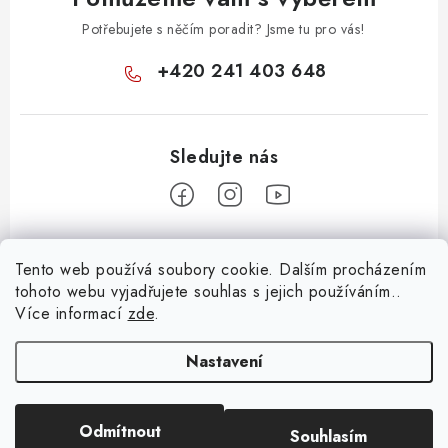
Potřebujete s něčím poradit? Jsme tu pro vás!
+420 241 403 648
Z
Tento web používá soubory cookie. Dalším procházením
á
tohoto webu vyjadřujete souhlas s jejich používáním..
Informace pro vás
p
Více informací
zde
.
a
KONTAKTY
t
Nastavení
O E-SHOPU
í
BLOG
Odmítnout
Souhlasím
Copyright 2026
Huml Music
. Všechna práva vyhrazena.