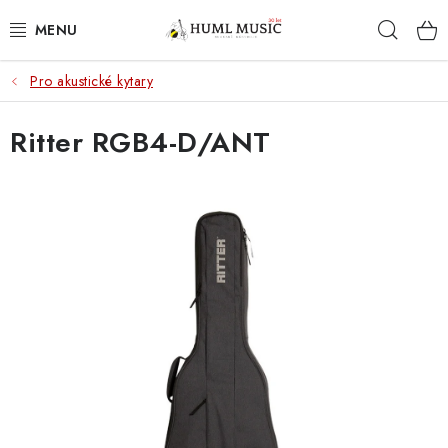
Přejít
Hleda
na
obsah
Pro akustické kytary
KYTARY
Ritter RGB4-D/ANT
UKULELE
DECHY
KLÁVESY
BICÍ
ZVUK
KYTAROVÉ PŘÍSLUŠENSTVÍ