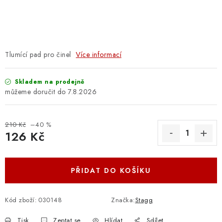
OSTATNÍ STRUNNÉ NÁSTROJE
AKCE A SLEVY
KONTAKTY
Tlumící pad pro činel
Více informací
O E-SHOPU
Skladem na prodejně
7.8.2026
OBCHODNÍ PODMÍNKY
210 Kč
–40 %
ODSTOUPENÍ OD SMLOUVY
126 Kč
Měrná cena:
ZÁSADY ZPRACOVÁNÍ OSOBNÍCH ÚDAJŮ
PŘIDAT DO KOŠÍKU
KONTAKTY
O E-SHOPU
BLOG
OBCHODNÍ PODMÍNKY
ODSTOUPENÍ OD SMLOUVY
Kód zboží:
030148
Značka:
Stagg
ZÁSADY ZPRACOVÁNÍ OSOBNÍCH ÚDAJŮ
Tisk
Zeptat se
Hlídat
Sdílet