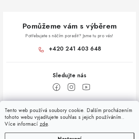
Pomůžeme vám s výběrem
Potřebujete s něčím poradit? Jsme tu pro vás!
+420 241 403 648
Z
Tento web používá soubory cookie. Dalším procházením
á
tohoto webu vyjadřujete souhlas s jejich používáním..
Informace pro vás
p
Více informací
zde
.
a
KONTAKTY
Nastavení