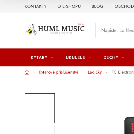
Přejít
KONTAKTY
O E-SHOPU
BLOG
OBCHODN
na
obsah
KYTARY
UKULELE
DECHY
Domů
Kytarové příslušenství
Ladičky
TC Electron