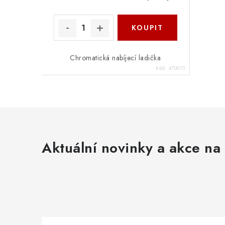
Chromatická nabíjecí ladička
Kód:
470073
Aktuální novinky a akce na 