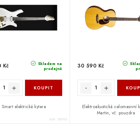
Skladem na
Skla
0 Kč
30 590 Kč
prodejně
p
Smart elektrická kytara
Elektroakustická celomasivní 
Martin, vč. pouzdra
Kód:
300162