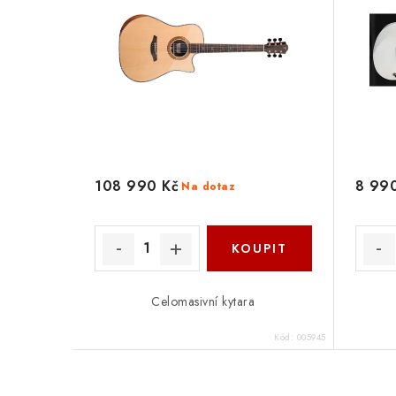
108 990 Kč
8 99
Na dotaz
Celomasivní kytara
Kód:
005945