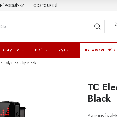
Í PODMÍNKY
ODSTOUPENÍ OD SMLOUVY
ZÁSADY ZPR
KLÁVESY
BICÍ
ZVUK
KYTAROVÉ PŘÍS
ic PolyTune Clip Black
TC Ele
Black
Vynikající poly