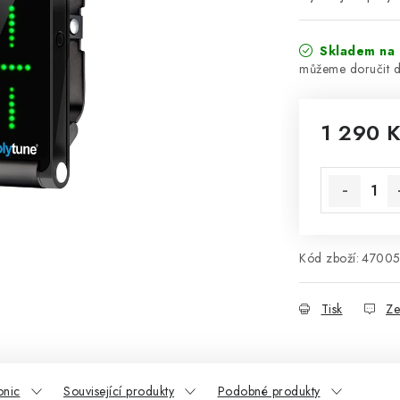
Skladem na 
1 290 
Měrná cena
Kód zboží:
4700
Tisk
Ze
onic
Související produkty
Podobné produkty