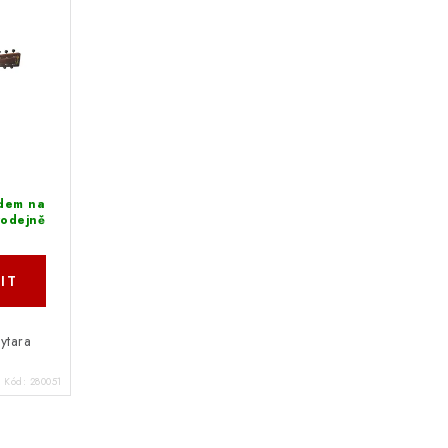
dem na
rodejně
kytara
Kód:
280051