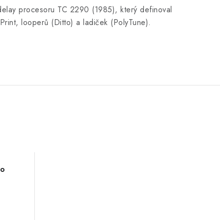
delay procesoru TC 2290 (1985), který definoval
rint, looperů (Ditto) a ladiček (PolyTune).
ro