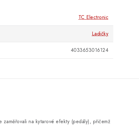
TC Electronic
Ladičky
4033653016124
e zaměřovali na kytarové efekty (pedály), přičemž