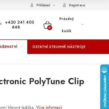
ACOVÁNÍ OSOBNÍCH ÚDAJŮ
Přihlášení
Registrace
Prázdný
+420 241 403
648
NÁKUPNÍ
košík
KOŠÍK
LUŠENSTVÍ
OSTATNÍ STRUNNÉ NÁSTROJE
AKCE
ctronic PolyTune Clip
tunní klipová ladička
Více informací