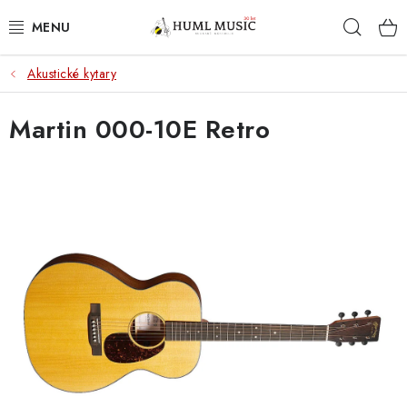
Přejít
Hleda
na
obsah
Akustické kytary
KYTARY
Martin 000-10E Retro
UKULELE
DECHY
KLÁVESY
BICÍ
ZVUK
KYTAROVÉ PŘÍSLUŠENSTVÍ