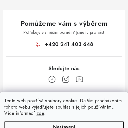
Pomůžeme vám s výběrem
Potřebujete s něčím poradit? Jsme tu pro vás!
+420 241 403 648
Z
Tento web používá soubory cookie. Dalším procházením
á
tohoto webu vyjadřujete souhlas s jejich používáním..
Informace pro vás
p
Více informací
zde
.
a
KONTAKTY
t
Nastavení