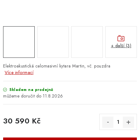
OSTATNÍ STRUNNÉ NÁSTROJE
AKCE A SLEVY
KONTAKTY
+ další (3)
O E-SHOPU
OBCHODNÍ PODMÍNKY
Elektroakustická celomasivní kytara Martin, vč. pouzdra
Více informací
ODSTOUPENÍ OD SMLOUVY
Skladem na prodejně
11.8.2026
ZÁSADY ZPRACOVÁNÍ OSOBNÍCH ÚDAJŮ
KONTAKTY
O E-SHOPU
BLOG
30 590 Kč
OBCHODNÍ PODMÍNKY
ODSTOUPENÍ OD SMLOUVY
Měrná cena:
ZÁSADY ZPRACOVÁNÍ OSOBNÍCH ÚDAJŮ