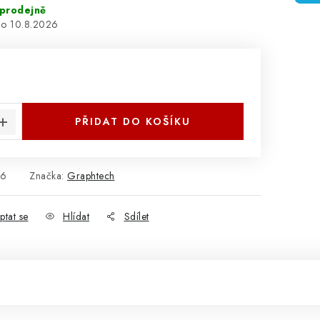
prodejně
10.8.2026
:
PŘIDAT DO KOŠÍKU
26
Značka:
Graphtech
ptat se
Hlídat
Sdílet