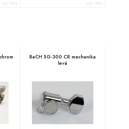
Kód:
110016
Kód:
110014
 chrom
BaCH SG-300 CR mechanika
levá