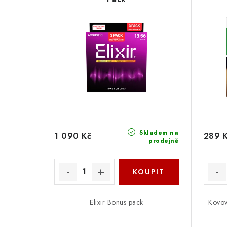
Skladem na
1 090 Kč
289 
prodejně
Elixir Bonus pack
Kovov