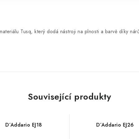
teriálu Tusq, který dodá nástroji na plnosti a barvě díky nár
Související produkty
D´Addario EJ18
D´Addario EJ26