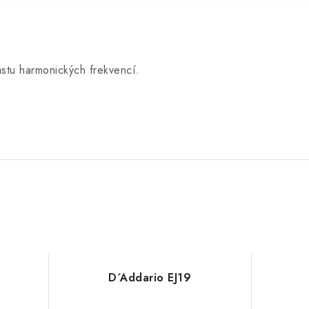
ůstu harmonických frekvencí.
D´Addario EJ19