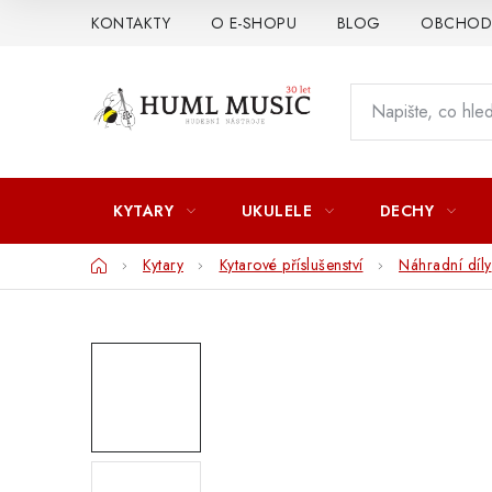
Přejít
KONTAKTY
O E-SHOPU
BLOG
OBCHODN
na
obsah
KYTARY
UKULELE
DECHY
Domů
Kytary
Kytarové příslušenství
Náhradní díly