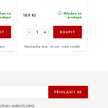
dem na
Skladem na
169 Kč
rodejně
prodejně
taru
Mechanika levá, chrom, malá rondel.
Kód:
600002
Kód:
600126
PŘIHLÁSIT SE
chrany osobních údajů