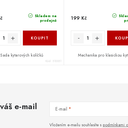
Skladem na
Skla
Kč
199 Kč
prodejně
p
Sada kytarových kolíčků
Mechanika pro klasickou ky
Kód:
510051
váš e-mail
E-mail
Vložením e-mailu souhlasíte s
podmínkami o