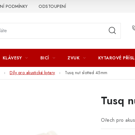
Í PODMÍNKY
ODSTOUPENÍ OD SMLOUVY
ZÁSADY ZPR
KLÁVESY
BICÍ
ZVUK
KYTAROVÉ PŘÍS
Díly pro akustické kytary
Tusq nut slotted 45mm
Tusq n
Ořech pro akust