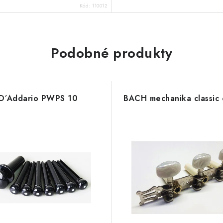
Kód:
110012
Podobné produkty
D´Addario PWPS 10
BACH mechanika classic