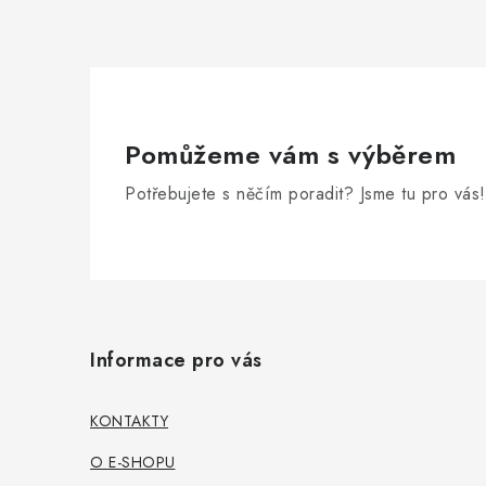
Pomůžeme vám s výběrem
Potřebujete s něčím poradit? Jsme tu pro vás!
Z
á
Informace pro vás
p
a
KONTAKTY
t
O E-SHOPU