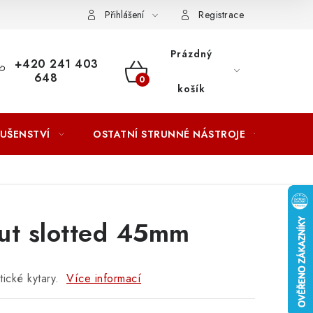
ACOVÁNÍ OSOBNÍCH ÚDAJŮ
Přihlášení
Registrace
Prázdný
+420 241 403
648
NÁKUPNÍ
košík
KOŠÍK
LUŠENSTVÍ
OSTATNÍ STRUNNÉ NÁSTROJE
AKCE
ut slotted 45mm
ické kytary.
Více informací