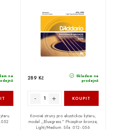
dem na
Skladem na
289 Kč
rodejně
prodejně
ytaru.
Kovové struny pro akustickou kytaru,
-.052
model ,,Bluegrass." Phosphor-bronze,
Light/Medium. Síla .012-.056