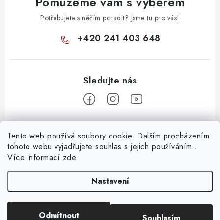
Pomůžeme vám s výběrem
ý
p
Potřebujete s něčím poradit? Jsme tu pro vás!
i
+420 241 403 648
s
u
Z
Tento web používá soubory cookie. Dalším procházením
á
tohoto webu vyjadřujete souhlas s jejich používáním..
Informace pro vás
p
Více informací
zde
.
a
KONTAKTY
t
Nastavení
O E-SHOPU
í
BLOG
Odmítnout
Souhlasím
Copyright 2026
Huml Music
. Všechna práva vyhrazena.