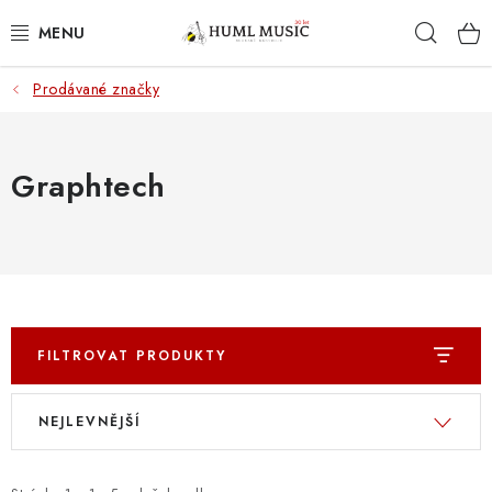
Přejít
Hleda
na
obsah
Prodávané značky
KYTARY
UKULELE
Graphtech
DECHY
KLÁVESY
BICÍ
FILTROVAT PRODUKTY
ZVUK
V
Ř
NEJLEVNĚJŠÍ
ý
a
KYTAROVÉ PŘÍSLUŠENSTVÍ
p
z