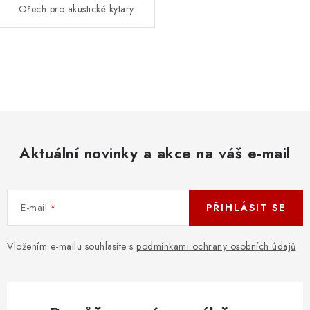
Ořech pro akustické kytary.
O
v
l
á
d
Aktuální novinky a akce na váš e-mail
a
c
í
E-mail
PŘIHLÁSIT SE
p
r
v
Vložením e-mailu souhlasíte s
podmínkami ochrany osobních údajů
k
y
v