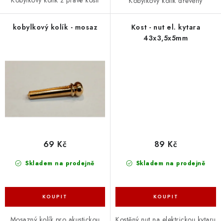
Kobylkový kolík z pravé kosti
Kobylkový kolík dřevěný
kobylkový kolík - mosaz
Kost - nut el. kytara
43x3,5x5mm
69 Kč
89 Kč
Skladem na prodejně
Skladem na prodejně
Mosazný kolík pro akustickou
Kostěný nut na elektrickou kytaru