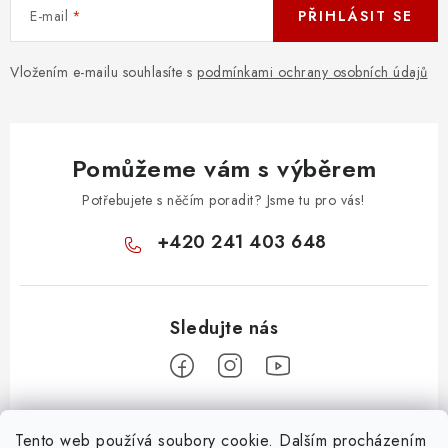
í
v
E-mail
PŘIHLÁSIT SE
ý
p
Vložením e-mailu souhlasíte s
podmínkami ochrany osobních údajů
i
s
u
Pomůžeme vám s výběrem
Potřebujete s něčím poradit? Jsme tu pro vás!
+420 241 403 648
Z
Tento web používá soubory cookie. Dalším procházením