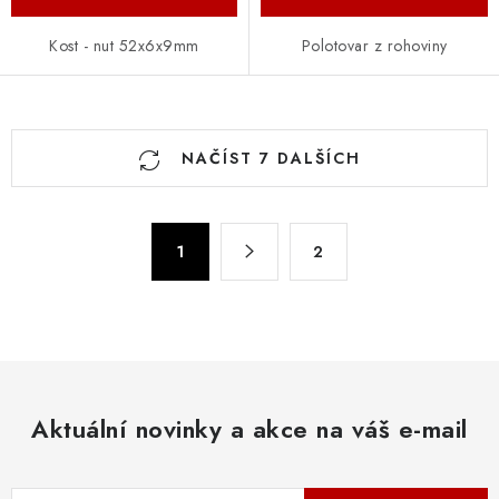
Kost - nut 52x6x9mm
Polotovar z rohoviny
O
NAČÍST 7 DALŠÍCH
v
l
á
S
d
1
2
t
a
r
c
á
n
í
k
p
o
r
v
Aktuální novinky a akce na váš e-mail
v
á
k
n
y