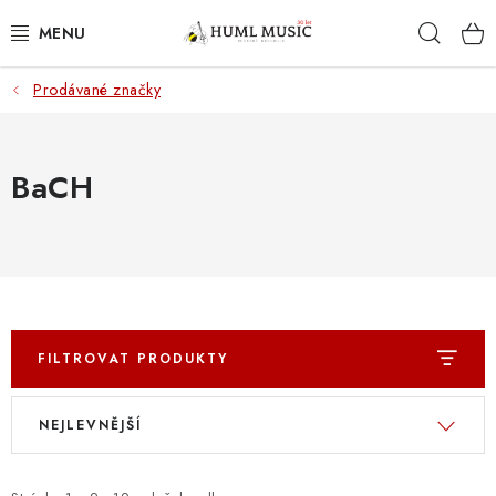
Přejít
Hleda
na
obsah
Prodávané značky
KYTARY
UKULELE
BaCH
DECHY
KLÁVESY
BICÍ
FILTROVAT PRODUKTY
ZVUK
V
Ř
NEJLEVNĚJŠÍ
ý
a
KYTAROVÉ PŘÍSLUŠENSTVÍ
p
z