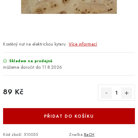
OSTATNÍ STRUNNÉ NÁSTROJE
AKCE A SLEVY
KONTAKTY
Kostěný nut na elektrickou kytaru
Více informací
O E-SHOPU
Skladem na prodejně
OBCHODNÍ PODMÍNKY
11.8.2026
ODSTOUPENÍ OD SMLOUVY
89 Kč
ZÁSADY ZPRACOVÁNÍ OSOBNÍCH ÚDAJŮ
Měrná cena:
KONTAKTY
O E-SHOPU
BLOG
PŘIDAT DO KOŠÍKU
OBCHODNÍ PODMÍNKY
ODSTOUPENÍ OD SMLOUVY
ZÁSADY ZPRACOVÁNÍ OSOBNÍCH ÚDAJŮ
Kód zboží:
510055
Značka:
BaCH