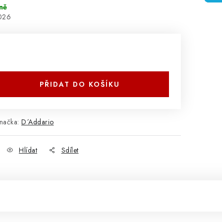
ně
2026
PŘIDAT DO KOŠÍKU
načka:
D´Addario
Hlídat
Sdílet