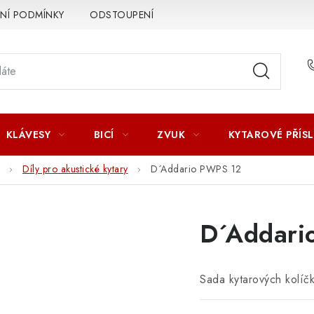
Í PODMÍNKY
ODSTOUPENÍ OD SMLOUVY
ZÁSADY ZPR
KLÁVESY
BICÍ
ZVUK
KYTAROVÉ PŘÍS
Díly pro akustické kytary
D´Addario PWPS 12
D´Addari
Sada kytarových kolíč