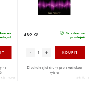
dem na
Skladem na
489 Kč
rodejně
prodejně
y na
Dlouhohrající struny pro akustickou
56
kytaru
Kód:
160038
Kód:
110118