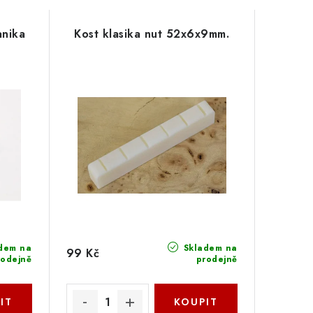
nika
Kost klasika nut 52x6x9mm.
dem na
Skladem na
99 Kč
rodejně
prodejně