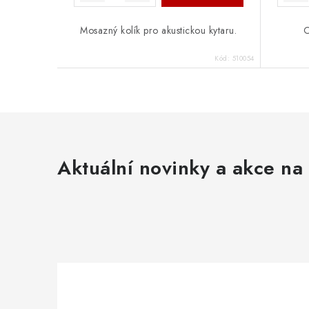
Mosazný kolík pro akustickou kytaru.
O
Kód:
510054
Aktuální novinky a akce na 