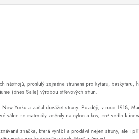
 nástrojů, proslulý zejména strunami pro kytaru, baskytaru, ho
 Fiume (dnes Salle) výrobou střevových strun.
New Yorku a začal dovážet struny. Později, v roce 1918, Mari
vé válce se materiály změnily na nylon a kov, což vedlo k ino
vaná značka, která vyrábí a prodává nejen struny, ale i přísl