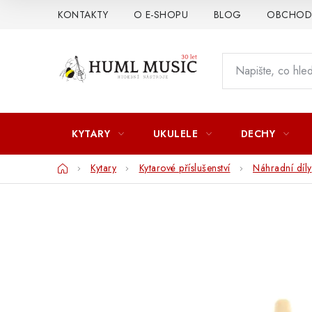
Přejít
KONTAKTY
O E-SHOPU
BLOG
OBCHODN
na
obsah
KYTARY
UKULELE
DECHY
Domů
Kytary
Kytarové příslušenství
Náhradní díly