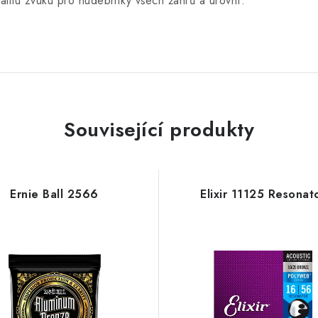
valitu zvuku pro hudebníky všech žánrů a úrovní.
Související produkty
Ernie Ball 2566
Elixir 11125 Resonat