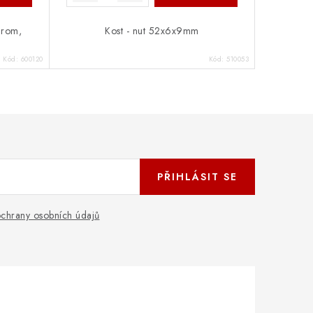
hrom,
Kost - nut 52x6x9mm
Kód:
600120
Kód:
510053
PŘIHLÁSIT SE
chrany osobních údajů