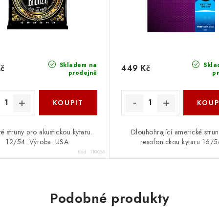
Skladem na
Skla
Kč
449 Kč
prodejně
p
é struny pro akustickou kytaru.
Dlouhohrající americké strun
12/54. Výroba: USA
resofonickou kytaru 16/
Kód:
110056
Podobné produkty