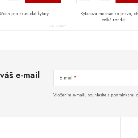
řech pro akustické kytary.
Kytarová mechanika pravá, c
velká rondel.
Kód:
510026
váš e-mail
E-mail
Vložením e-mailu souhlasíte s
podmínkami o