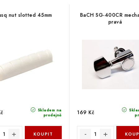
usq nut slotted 45mm
BaCH SG-400CR mecha
pravá
Skladem na
Skla
Kč
169 Kč
prodejně
p