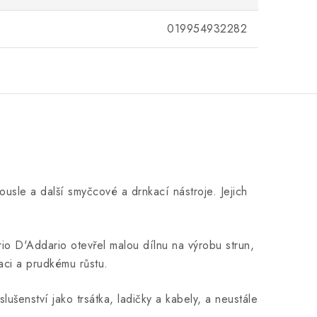
019954932282
usle a další smyčcové a drnkací nástroje. Jejich
o D'Addario otevřel malou dílnu na výrobu strun,
vaci a prudkému růstu.
ušenství jako trsátka, ladičky a kabely, a neustále