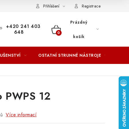
ACOVÁNÍ OSOBNÍCH ÚDAJŮ
Přihlášení
Registrace
Prázdný
+420 241 403
648
NÁKUPNÍ
košík
KOŠÍK
LUŠENSTVÍ
OSTATNÍ STRUNNÉ NÁSTROJE
AKCE
o PWPS 12
ků
Více informací