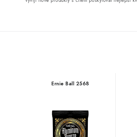
vyvíjí nové produkty s cílem poskytovat nejlepší k
Ernie Ball 2568