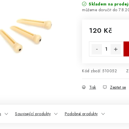
Skladem na prodej
7.8.
120 Kč
Měrná cena:
Kód zboží:
510052
Z
Tisk
Zeptat se
o
Související produkty
Podobné produkty