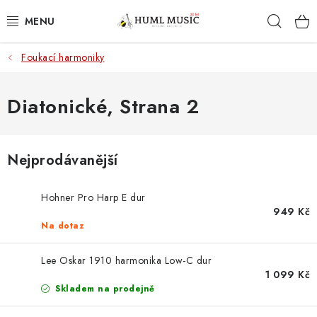
Přejít
Hleda
na
obsah
Foukací harmoniky
KYTARY
UKULELE
Diatonické
, Strana 2
DECHY
Nejprodávanější
KLÁVESY
Hohner Pro Harp E dur
BICÍ
949 Kč
Na dotaz
ZVUK
Lee Oskar 1910 harmonika Low-C dur
1 099 Kč
KYTAROVÉ PŘÍSLUŠENSTVÍ
Skladem na prodejně