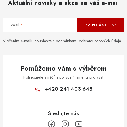
v
Aktuální novinky a akce na váš e-mail
í
á
p
n
r
í
E-mail
PŘIHLÁSIT SE
v
k
y
Vložením e-mailu souhlasíte s
podmínkami ochrany osobních údajů
v
ý
p
Pomůžeme vám s výběrem
i
s
Potřebujete s něčím poradit? Jsme tu pro vás!
u
+420 241 403 648