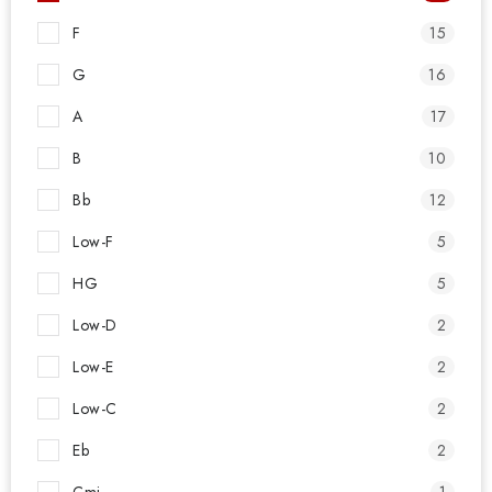
F
15
G
16
A
17
B
10
Bb
12
Low-F
5
HG
5
Low-D
2
Low-E
2
Low-C
2
Eb
2