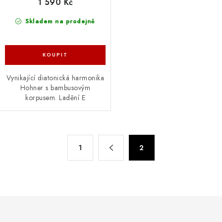
1 590 Kč
Skladem na prodejně
Vynikající diatonická harmonika
Hohner s bambusovým
korpusem. Ladění E
O
S
1
2
t
v
r
l
á
á
n
d
k
a
o
c