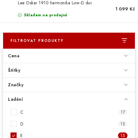
OSTATNÍ STRUNNÉ NÁSTROJE
Lee Oskar 1910 harmonika Low-D dur
1 099 Kč
Skladem na prodejně
AKCE A SLEVY
KONTAKTY
FILTROVAT PRODUKTY
O E-SHOPU
Cena
OBCHODNÍ PODMÍNKY
Štítky
ODSTOUPENÍ OD SMLOUVY
Značky
ZÁSADY ZPRACOVÁNÍ OSOBNÍCH ÚDAJŮ
Ladění
C
17
KONTAKTY
O E-SHOPU
BLOG
OBCHODNÍ PODMÍNKY
ODSTOUPENÍ OD SMLOUVY
D
15
ZÁSADY ZPRACOVÁNÍ OSOBNÍCH ÚDAJŮ
E
15