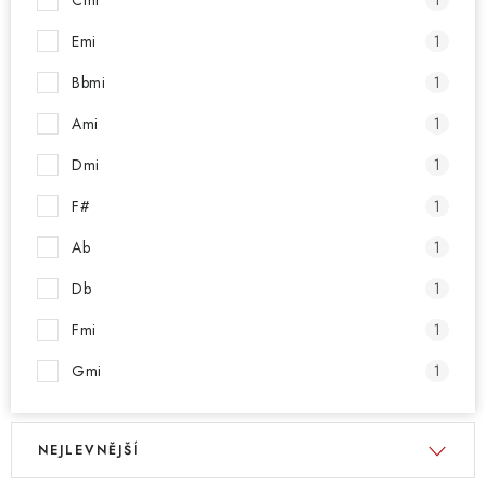
Cmi
1
Emi
1
Bbmi
1
Ami
1
Dmi
1
F#
1
Ab
1
Db
1
Fmi
1
Gmi
1
V
Ř
NEJLEVNĚJŠÍ
ý
a