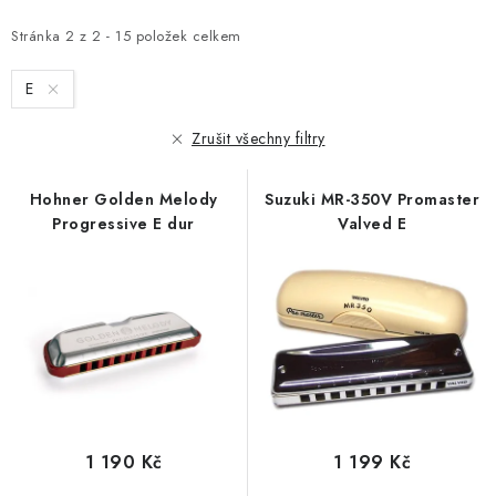
p
z
i
e
Stránka
2
z
2
-
15
položek celkem
s
n
E
p
í
r
p
Zrušit všechny filtry
o
r
d
o
Hohner Golden Melody
Suzuki MR-350V Promaster
u
d
Progressive E dur
Valved E
k
u
t
k
ů
t
ů
1 190 Kč
1 199 Kč