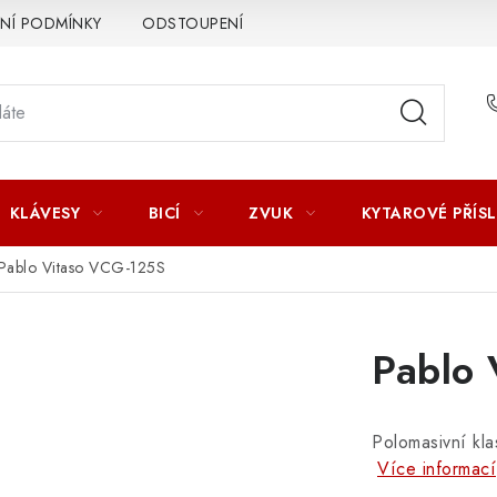
Í PODMÍNKY
ODSTOUPENÍ OD SMLOUVY
ZÁSADY ZPR
KLÁVESY
BICÍ
ZVUK
KYTAROVÉ PŘÍS
Pablo Vitaso VCG-125S
Pablo
Polomasivní kl
Více informací