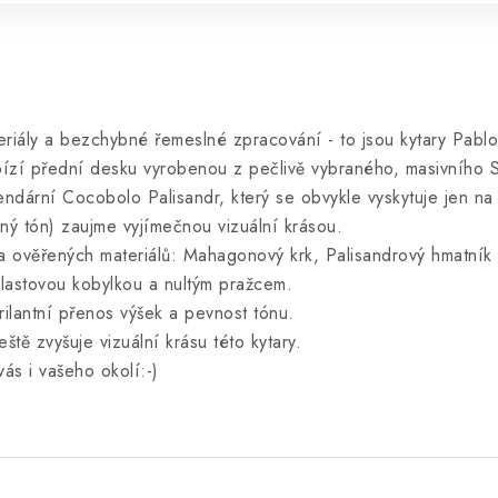
teriály a bezchybné řemeslné zpracování - to jsou kytary Pablo
bízí přední desku vyrobenou z pečlivě vybraného, masivního S
endární Cocobolo Palisandr, který se obvykle vyskytuje jen na
ný tón) zaujme vyjímečnou vizuální krásou.
ch a ověřených materiálů: Mahagonový krk, Palisandrový hmatní
plastovou kobylkou a nultým pražcem.
brilantní přenos výšek a pevnost tónu.
ště zvyšuje vizuální krásu této kytary.
ás i vašeho okolí:-)