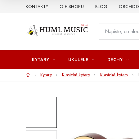
Přejít
KONTAKTY
O E-SHOPU
BLOG
OBCHODN
na
obsah
KYTARY
UKULELE
DECHY
Domů
Kytary
Klasické kytary
Klasické kytary