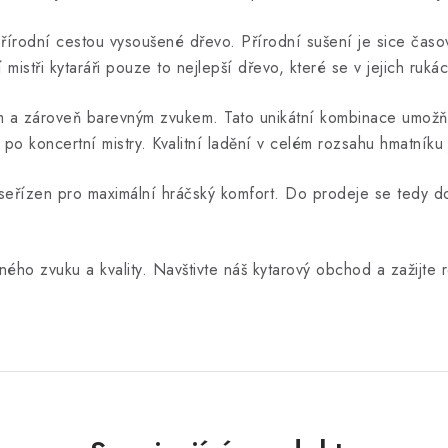
írodní cestou vysoušené dřevo. Přírodní sušení je sice časově
jí mistři kytaráři pouze to nejlepší dřevo, které se v jejich ruká
ým a zároveň barevným zvukem. Tato unikátní kombinace umožňu
 po koncertní mistry. Kvalitní ladění v celém rozsahu hmatníku
je seřízen pro maximální hráčský komfort. Do prodeje se tedy d
ného zvuku a kvality. Navštivte náš kytarový obchod a zažijte r