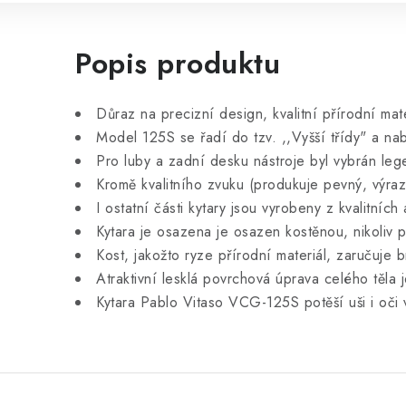
Popis produktu
Důraz na precizní design, kvalitní přírodní ma
Model 125S se řadí do tzv. ,,Vyšší třídy" a na
Pro luby a zadní desku nástroje byl vybrán leg
Kromě kvalitního zvuku (produkuje pevný, výraz
I ostatní části kytary jsou vyrobeny z kvalitní
Kytara je osazena je osazen kostěnou, nikoliv 
Kost, jakožto ryze přírodní materiál, zaručuje 
Atraktivní lesklá povrchová úprava celého těla je
Kytara Pablo Vitaso VCG-125S potěší uši i oči v