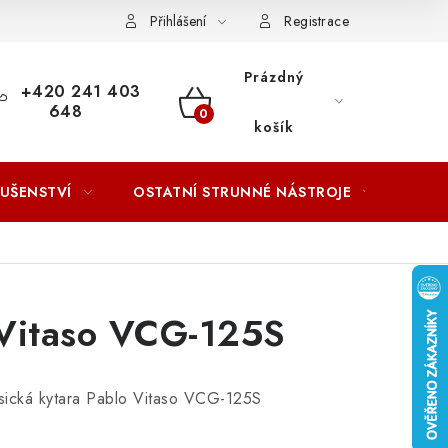
ACOVÁNÍ OSOBNÍCH ÚDAJŮ
Přihlášení
Registrace
Prázdný
+420 241 403
648
NÁKUPNÍ
košík
KOŠÍK
LUŠENSTVÍ
OSTATNÍ STRUNNÉ NÁSTROJE
AKCE
 Vitaso VCG-125S
asická kytara Pablo Vitaso VCG-125S