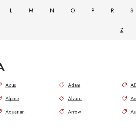
L
M
N
O
P
R
S
Z
A
Acus
Adam
A
Alpine
Alvaro
An
Aquarian
Arrow
Au