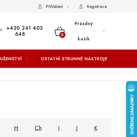
ACOVÁNÍ OSOBNÍCH ÚDAJŮ
Přihlášení
Registrace
Prázdný
+420 241 403
648
NÁKUPNÍ
košík
KOŠÍK
LUŠENSTVÍ
OSTATNÍ STRUNNÉ NÁSTROJE
AKCE
H
Ch
I
J
K