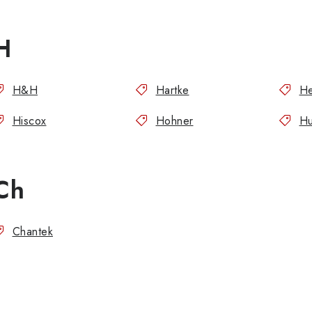
H
H&H
Hartke
He
Hiscox
Hohner
Hu
Ch
Chantek