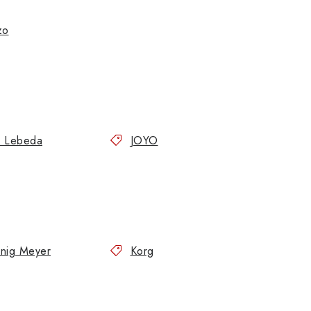
zo
ří Lebeda
JOYO
nig Meyer
Korg