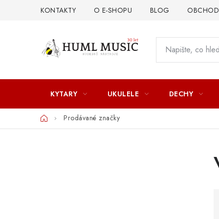
Přejít
KONTAKTY
O E-SHOPU
BLOG
OBCHODN
na
obsah
KYTARY
UKULELE
DECHY
Domů
Prodávané značky
P
o
s
t