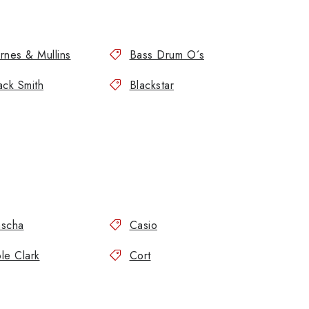
rnes & Mullins
Bass Drum O´s
ack Smith
Blackstar
scha
Casio
le Clark
Cort