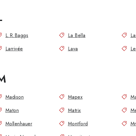
L
L.R.Baggs
La Bella
La
Larrivée
Lava
Le
M
Madison
Mapex
Ma
Maton
Matrix
Me
Mollenhauer
Montford
Mr