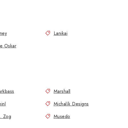
ney
Lanikai
e Oskar
rkbass
Marshall
inl
Michalík Designs
. Zog
Musedo