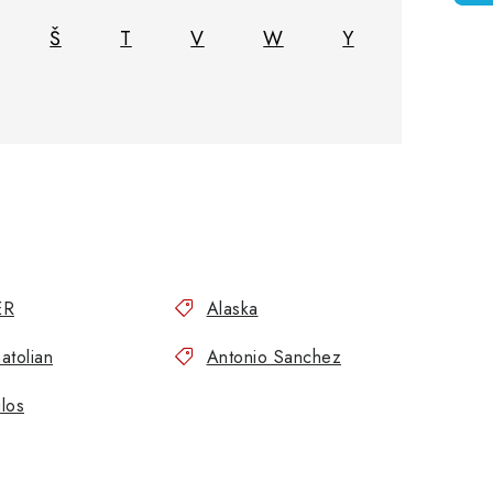
Š
T
V
W
Y
ER
Alaska
atolian
Antonio Sanchez
los