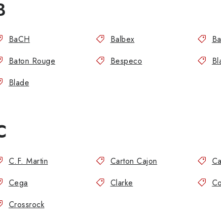
B
BaCH
Balbex
Ba
Baton Rouge
Bespeco
Bl
Blade
C
C.F. Martin
Carton Cajon
Ca
Cega
Clarke
Co
Crossrock