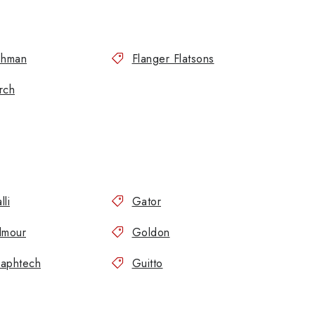
shman
Flanger Flatsons
rch
lli
Gator
lmour
Goldon
aphtech
Guitto