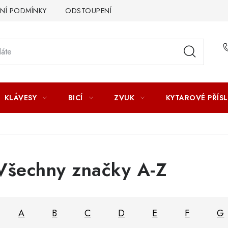
Í PODMÍNKY
ODSTOUPENÍ OD SMLOUVY
ZÁSADY ZPR
KLÁVESY
BICÍ
ZVUK
KYTAROVÉ PŘÍS
Všechny značky A-Z
A
B
C
D
E
F
G