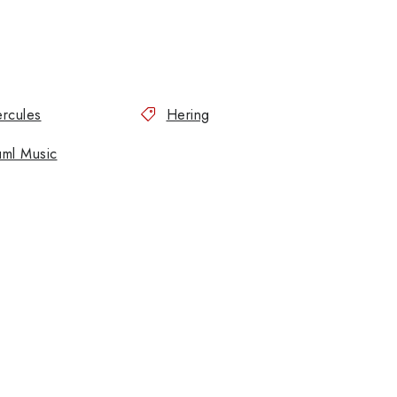
rcules
Hering
ml Music