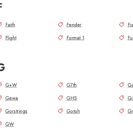
F
Faith
Fender
Fi
Flight
Format 1
Fu
G
G+W
G7th
Ga
Gewa
GHS
Gi
Gorstrings
Gotoh
Gr
GW