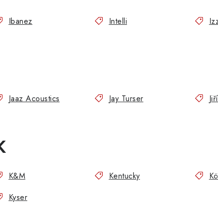
Ibanez
Intelli
Iz
J
Jaaz Acoustics
Jay Turser
Ji
K
K&M
Kentucky
Kö
Kyser