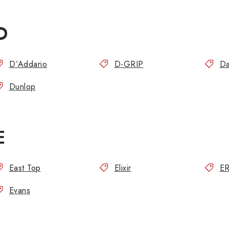
D
D´Addario
D-GRIP
Da
Dunlop
E
East Top
Elixir
E
Evans